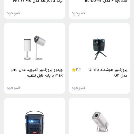
Projector مدل BL-DQY02
برند su.yosd مدل HY300 Pro
KTV
ناموجود
ناموجود
پروژکتور هوشمند Umiio
2.2
ویدیو پروژکتور اندروید مدل pro
مدل Q2
max با پایه قابل تنظیم
ناموجود
ناموجود