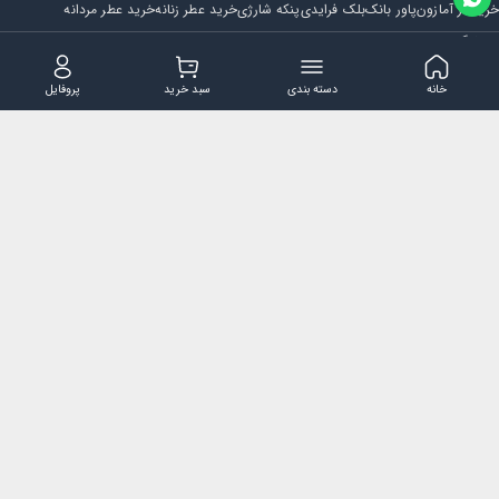
خرید از آمازون
پاور بانک
بلک فرایدی
پنکه شارژی
خرید عطر زنانه
خرید عطر مردانه
فروشگاه
مجله ایران بابا
حساب کاربری
قوانین و مقررات
سوالات متداول
خانه
دسته بندی
سبد خرید
پروفایل
تماس با ایران بابا
پشتیبانی همه روزه از ساعت 9 صبح الی 14
ایمیل : iraanbaba@gmail.com
دفتر پشتیبانی سفارشات : مشهد - چهارراه ستاری
شماره تماس: 02191307973
پیام در بله: 09052266722
کلیه حقوق این سایت متعلق به فروشگاه ایران بابا می باشد.