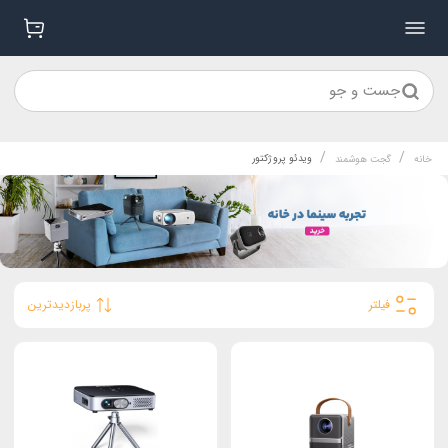
جست و جو
/
/
ویدئو پروژکتور
خانه
گجت هوشمند
فیلتر
پربازدیدترین