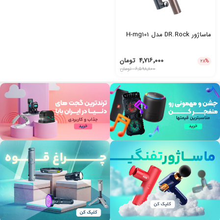
ماساژور DR.Rock مدل H-mg101
۴٬۷۱۶٬۰۰۰
تومان
۲۸
%
۶٬۵۹۸٬۸۰۰
تومان