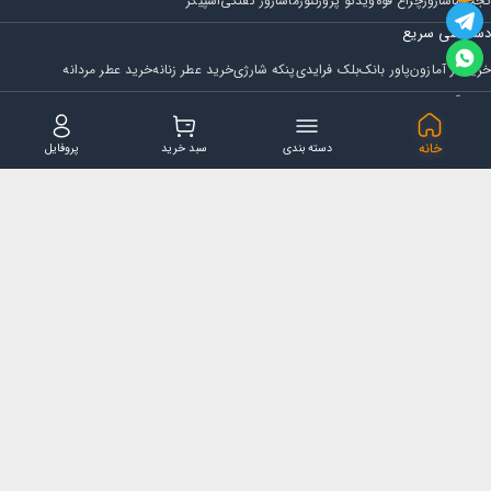
گجت
ماساژور
چراغ قوه
ویدئو پروژکتور
ماساژور تفنگی
اسپیکر
دسترسی سریع
خرید از آمازون
پاور بانک
بلک فرایدی
پنکه شارژی
خرید عطر زنانه
خرید عطر مردانه
فروشگاه
مجله ایران بابا
حساب کاربری
قوانین و مقررات
سوالات متداول
خانه
دسته بندی
سبد خرید
پروفایل
تماس با ایران بابا
پشتیبانی همه روزه از ساعت 9 صبح الی 14
ایمیل : iraanbaba@gmail.com
دفتر پشتیبانی سفارشات : مشهد - چهارراه ستاری
شماره تماس: 02191307973
پیام در بله: 09052266722
کلیه حقوق این سایت متعلق به فروشگاه ایران بابا می باشد.