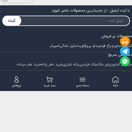
با ثبت ایمیل ، از جدیدترین محصولات باخبر شوید.
ثبت
محصولات پر فروش
گجت
ماساژور
چراغ قوه
ویدئو پروژکتور
ماساژور تفنگی
اسپیکر
دسترسی سریع
خرید از آمازون
پاور بانک
بلک فرایدی
پنکه شارژی
خرید عطر زنانه
خرید عطر مردانه
فروشگاه
مجله ایران بابا
حساب کاربری
قوانین و مقررات
سوالات متداول
خانه
دسته بندی
سبد خرید
پروفایل
تماس با ایران بابا
پشتیبانی همه روزه از ساعت 9 صبح الی 14
ایمیل : iraanbaba@gmail.com
دفتر پشتیبانی سفارشات : مشهد - چهارراه ستاری
شماره تماس: 02191307973
پیام در بله: 09052266722