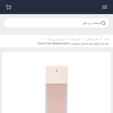
جست و جو
/
/
/
/
خانه
عطر و ادکلن
عطر زنانه
ادکلن شیرین زنانه
عطر زنانه کوکو شنل مادمازل ادوتویلت Chanel Coco Mademoiselle