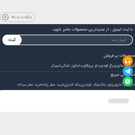
بازگشت به بالا
با ثبت ایمیل ، از جدیدترین محصولات باخبر شوید.
ثبت
محصولات پر فروش
گجت
ماساژور
چراغ قوه
ویدئو پروژکتور
ماساژور تفنگی
اسپیکر
دسترسی سریع
خرید از آمازون
پاور بانک
بلک فرایدی
پنکه شارژی
خرید عطر زنانه
خرید عطر مردانه
فروشگاه
مجله ایران بابا
حساب کاربری
قوانین و مقررات
سوالات متداول
خانه
دسته بندی
سبد خرید
پروفایل
تماس با ایران بابا
پشتیبانی همه روزه از ساعت 9 صبح الی 14
ایمیل : iraanbaba@gmail.com
دفتر پشتیبانی سفارشات : مشهد - چهارراه ستاری
شماره تماس: 02191307973