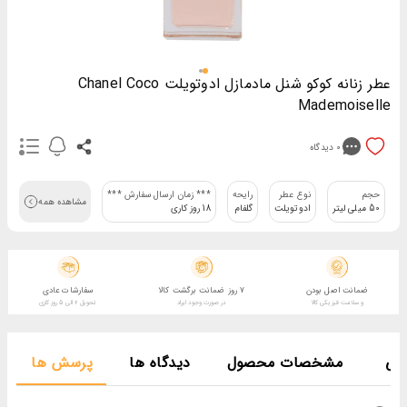
عطر زنانه کوکو شنل مادمازل ادوتویلت Chanel Coco
Mademoiselle
0
دیدگاه
حجم
نوع عطر
رایحه
*** زمان ارسال سفارش ***
مشاهده همه
50 میلی لیتر
ادوتویلت
گلفام
18 روز کاری
ضمانت اصل بودن
7 روز ضمانت برگشت کالا
سفارشات عادی
و سلامت فیزیکی کالا
در صورت وجود ایراد
تحویل 2 الی 5 روز کاری
فی
مشخصات محصول
دیدگاه ها
پرسش ها