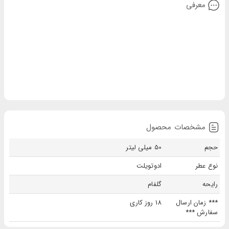
معرفی
مشخصات محصول
حجم
50 میلی لیتر
نوع عطر
ادوتویلت
رایحه
گلفام
*** زمان ارسال
18 روز کاری
سفارش ***