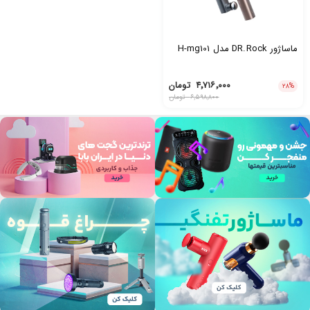
ماساژور DR.Rock مدل H-mg101
۴٬۷۱۶٬۰۰۰
تومان
۲۸
%
۶٬۵۹۸٬۸۰۰
تومان