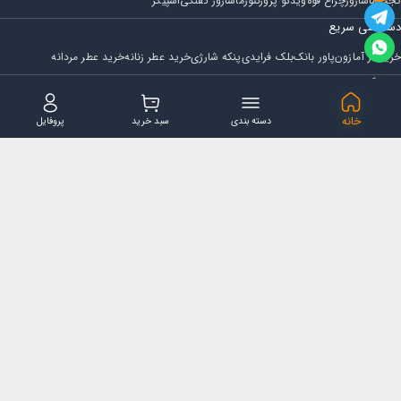
گجت
ماساژور
چراغ قوه
ویدئو پروژکتور
ماساژور تفنگی
اسپیکر
دسترسی سریع
خرید از آمازون
پاور بانک
بلک فرایدی
پنکه شارژی
خرید عطر زنانه
خرید عطر مردانه
فروشگاه
مجله ایران بابا
حساب کاربری
قوانین و مقررات
سوالات متداول
خانه
دسته بندی
سبد خرید
پروفایل
تماس با ایران بابا
پشتیبانی همه روزه از ساعت 9 صبح الی 14
ایمیل : iraanbaba@gmail.com
دفتر پشتیبانی سفارشات : مشهد - چهارراه ستاری
شماره تماس: 02191307973
پیام در بله: 09052266722
کلیه حقوق این سایت متعلق به فروشگاه ایران بابا می باشد.