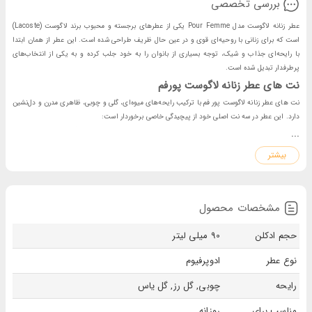
بررسی تخصصی
عطر زنانه لاگوست مدل Pour Femme یکی از عطرهای برجسته و محبوب برند لاگوست (Lacoste)
است که برای زنانی با روحیه‌ای قوی و در عین حال ظریف طراحی شده است. این عطر از همان ابتدا
با رایحه‌ای جذاب و شیک، توجه بسیاری از بانوان را به خود جلب کرده و به یکی از انتخاب‌های
پرطرفدار تبدیل شده است.
نت های عطر زنانه لاگوست پورفم
نت های عطر زنانه لاگوست پور فم با ترکیب رایحه‌های میوه‌ای، گلی و چوبی، ظاهری مدرن و دل‌نشین
دارد. این عطر در سه نت اصلی خود از پیچیدگی خاصی برخوردار است:
نت ابتدایی: رایحه‌های تازه و ملایم میوه‌ای مانند لیمو و پرتقال تلخ که حس تازگی و انرژی می‌دهند.
...
نت میانه: رایحه‌های گل‌های لطیفی چون یاس، رز و ارکیده که شکوه و زیبایی زنانه را به نمایش
بیشتر
می‌گذارند.
نت پایانی: نت‌های چوبی و مشک، که به عطر عمق و پایداری بخشیده و ماندگاری زیادی روی پوست
ایجاد می‌کنند.
نت ابتدایی
نت میانی
نت پایانی
مشخصات محصول
رز ، بنفشه ، یاس، گل آفتاب پرست،
سدر ، چوب صندل سفید ، لابدانیوم، روایح
حجم ادکلن
90 میلی لیتر
سیب ، فریزیا ، فلفل
گل بامیه
دودی، جیر
نوع عطر
ادوپرفیوم
ایجاد حس تازگی و
شکوه و زیبایی زنانه
عمق و پایداری و ماندگاری بالا
رایحه
چوبی, گل رز, گل یاس
انرژی
ویژگی‌های ادکلن زنانه Lacoste Pour Femme
مناسب برای
روزانه