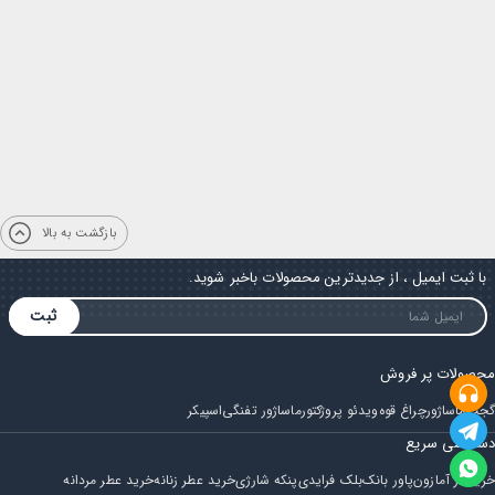
بازگشت به بالا
با ثبت ایمیل ، از جدیدترین محصولات باخبر شوید.
ثبت
محصولات پر فروش
گجت
ماساژور
چراغ قوه
ویدئو پروژکتور
ماساژور تفنگی
اسپیکر
دسترسی سریع
خرید از آمازون
پاور بانک
بلک فرایدی
پنکه شارژی
خرید عطر زنانه
خرید عطر مردانه