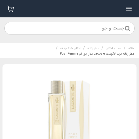
جست و جو
/
/
/
/
خانه
عطر و ادکلن
عطر زنانه
ادکلن خنک زنانه
عطر زنانه برند لاگوست Lacoste مدل پور فم Pour Femme