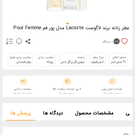
عطر زنانه برند لاگوست Lacoste مدل پور فم Pour Femme
0
دیدگاه
حجم ادکلن
نوع عطر
رایحه
مناسب برای
مناسب برای فصل
بر
90 میلی لیتر
ادوپرفیوم
چوبی,گل رز,گل یاس
روزانه
بهار,تابستان
لا
ضمانت اصل بودن
7 روز ضمانت برگشت کالا
سفارشات عادی
و سلامت فیزیکی کالا
در صورت وجود ایراد
تحویل 2 الی 5 روز کاری
صصی
مشخصات محصول
دیدگاه ها
پرسش ها