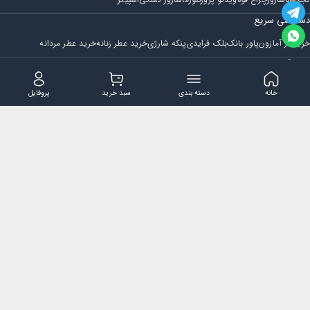
دسترسی سریع
خرید از آمازون
پاور بانک
بلک فرایدی
پنکه شارژی
خرید عطر زنانه
خرید عطر مردانه
فروشگاه
مجله ایران بابا
حساب کاربری
قوانین و مقررات
سوالات متداول
خانه
دسته بندی
سبد خرید
پروفایل
تماس با ایران بابا
پشتیبانی همه روزه از ساعت 9 صبح الی 14
ایمیل : iraanbaba@gmail.com
دفتر پشتیبانی سفارشات : مشهد - چهارراه ستاری
شماره تماس: 02191307973
پیام در بله: 09052266722
کلیه حقوق این سایت متعلق به فروشگاه ایران بابا می باشد.