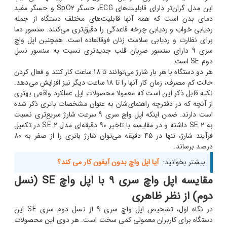
این مدل گران‌تر دارای قابلیت‌های ECG، حسگر SpO2 و حسگر مفید
دمای بدن است که همه آنها قابلیت‌های مختلف دستگاه از جمله
ردیابی خواب و ردیابی چرخه قاعدگی را دقیق‌تری می‌کنند. سنسور دما
برای نظارت و ردیابی سلامت زنان فوق‎العاده است. همچنین اپل واچ
سری 9 دارای سنسور ضربان قلب جدیدتری نسبت به سنسور نسل
دوم SE است.
هر دو دستگاه با هر بار شارژ می‌توانند تا 18 ساعت کار کنند و فعال کردن
حالت کم مصرف، زمان کار آنها را تا 18 ساعت دیگر نیز افزایش می‌دهد.
نکته قابل ذکر این است که معمولا محصولات اپل عملکرد واقعی بهتری
از آنچه که در دفترچه راهنمای‌شان به عنوان مشخصات باتری ذکر شده
است دارند. ضمن اینکه اپل واچ سری 9 سرعت شارژ سریع‌تری نسبت
به SE 2 داشته و در مقایسه با تاخیر 90 دقیقه‌ای مدل SE 2 در تکمیل
فرآیند شارژ، تنها در 45 دقیقه می‌توان شارژ باتری را از صفر به 80
درصد برساند.
بیشتر بخوانید:
آیا اپل واچ بدون آیفون کار می کند؟
مقایسه اپل واچ سری 9 با اپل واچ SE (نسل
دوم) از نظر ظاهری
در نگاه اول، تشخیص اپل واچ سری 9 از نسل دوم سری SE این
دستگاه برای کاربران معمولی کمی سخت است. هر دوی این محصولات