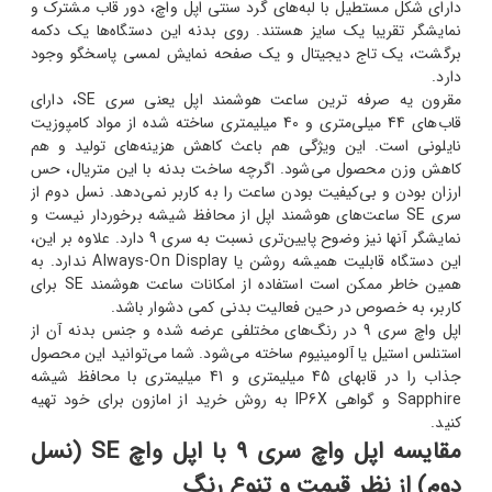
دارای شکل مستطیل با لبه‌های گرد سنتی اپل واچ، دور قاب مشترک و
نمایشگر تقریبا یک سایز هستند. روی بدنه این دستگاه‌ها یک دکمه
برگشت، یک تاج دیجیتال و یک صفحه نمایش لمسی پاسخگو وجود
دارد.
مقرون‎ یه‎ صرفه ‎ترین ساعت هوشمند اپل یعنی سری SE، دارای
قاب‎‌های 44 میلی‌متری و 40 میلی‎متری ساخته شده از مواد کامپوزیت
نایلونی است. این ویژگی هم باعث کاهش هزینه‌های تولید و هم
کاهش وزن محصول می‌شود. اگرچه ساخت بدنه با این متریال، حس
ارزان بودن و بی‌کیفیت بودن ساعت را به کاربر نمی‌دهد. نسل دوم از
سری SE ساعت‌های هوشمند اپل از محافظ شیشه برخوردار نیست و
نمایشگر آنها نیز وضوح پایین‌تری نسبت به سری 9 دارد. علاوه بر این،
این دستگاه قابلیت همیشه روشن یا Always-On Display ندارد. به
همین خاطر ممکن است استفاده از امکانات ساعت هوشمند SE برای
کاربر، به خصوص در حین فعالیت بدنی کمی دشوار باشد.
اپل واچ سری 9 در رنگ‌های مختلفی عرضه شده و جنس بدنه آن از
استنلس استیل یا آلومینیوم ساخته می‌شود. شما می‌توانید این محصول
جذاب را در قاب‎های 45 میلی‎متری و 41 میلی‎متری با محافظ شیشه
Sapphire و گواهی IP6X به روش خرید از امازون برای خود تهیه
کنید.
مقایسه اپل واچ سری 9 با اپل واچ SE (نسل
دوم) از نظر قیمت و تنوع رنگ