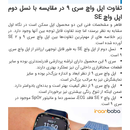
تفاوت اپل واچ سری 9 در مقایسه با نسل دوم
اپل واچ SE
ظاهر و مشخصات فنی این دو محصول اپل ممکن است در نگاه اول
مشابه به نظر برسند؛ اما چند تفاوت قابل توجه بین آنها وجود دارد. در
زیر خلاصه‎ های از مهم‌ترین تفاوت‌ها بین اپل واچ سری 9 و SE 2
آورده شده است.
نسل دوم از اپل واچ SE به طور قابل توجهی ارزان‎تر از اپل واچ سری
9 است.
سری 9 این محصول دارای تراشه پردازشی قدرتمندتری بوده و سایر
قطعات سخت‎افزاری داخلی آن نیز عملکرد بهتری دارند.
اپل واچ سری 9 از نظر ابعاد و اندازه بزرگ‌تر بوده و سایز
نمایشگرش نیز به مراتب بزرگ‌تر است.
اپل واچ سری 9 از نظر کیفیت بهتر است و بدنه‌ای بادوام‎تر دارد.
ضمن اینکه از تنوع رنگی بیشتری نیز برخوردار است.
اپل واچ SE 2 فاقد ECG، سنسور دما و مانیتور SpO2 موجود در
سری 9 است.