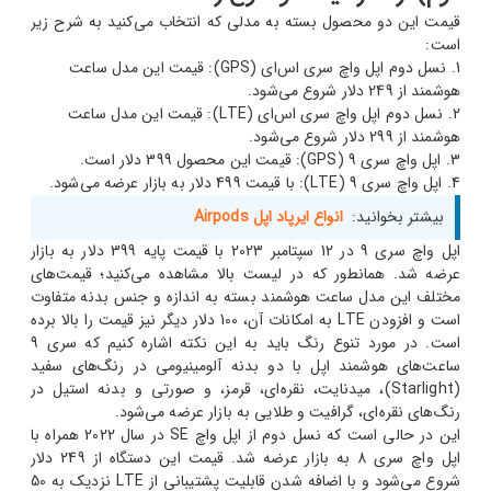
قیمت این دو محصول بسته به مدلی که انتخاب می‌کنید به شرح زیر
است:
نسل دوم اپل واچ سری اس‌ای (GPS): قیمت این مدل ساعت
هوشمند از 249 دلار شروع می‌شود.
نسل دوم اپل واچ سری اس‌ای (LTE): قیمت این مدل ساعت
هوشمند از 299 دلار شروع می‌شود.
اپل واچ سری 9 (GPS): قیمت این محصول 399 دلار است.
اپل واچ سری 9 (LTE): با قیمت 499 دلار به بازار عرضه می‌شود.
بیشتر بخوانید:
انواع ایرپاد اپل Airpods
اپل واچ سری 9 در 12 سپتامبر 2023 با قیمت پایه 399 دلار به بازار
عرضه شد. همانطور که در لیست بالا مشاهده می‌کنید؛ قیمت‌های
مختلف این مدل ساعت هوشمند بسته به اندازه و جنس بدنه متفاوت
است و افزودن LTE به امکانات آن، 100 دلار دیگر نیز قیمت را بالا برده
است. در مورد تنوع رنگ باید به این نکته اشاره کنیم که سری 9
ساعت‌های هوشمند اپل با دو بدنه آلومینیومی در رنگ‌های سفید
(Starlight)، میدنایت، نقره‌ای، قرمز، و صورتی و بدنه استیل در
رنگ‌های نقره‌ای، گرافیت و طلایی به بازار عرضه می‌شود.
این در حالی است که نسل دوم از اپل واچ SE در سال 2022 همراه با
اپل واچ سری 8 به بازار عرضه شد. قیمت این دستگاه از 249 دلار
شروع می‌شود و با اضافه شدن قابلیت پشتیبانی از LTE نزدیک به 50