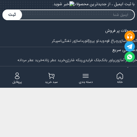
با ثبت ایمیل ، از جدیدترین محصولات باخبر شوید.
ثبت
محصولات پر فروش
گجت
ماساژور
چراغ قوه
ویدئو پروژکتور
ماساژور تفنگی
اسپیکر
دسترسی سریع
خرید از آمازون
پاور بانک
بلک فرایدی
پنکه شارژی
خرید عطر زنانه
خرید عطر مردانه
فروشگاه
مجله ایران بابا
حساب کاربری
قوانین و مقررات
سوالات متداول
خانه
دسته بندی
سبد خرید
پروفایل
تماس با ایران بابا
پشتیبانی همه روزه از ساعت 9 صبح الی 14
ایمیل : iraanbaba@gmail.com
دفتر پشتیبانی سفارشات : مشهد - چهارراه ستاری
شماره تماس: 02191307973
پیام در بله: 09052266722