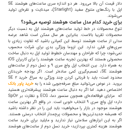
دلار قیمت آن بالا می‌رود. هر دو اندازه سری ساعت‌های هوشمند SE
اپل با رنگ‌های متنوع سفید (Starlight)، میدنایت و نقره‌ای تولید
می‌شوند.
برای خرید کدام مدل ساعت هوشمند توصیه می‌شود؟
تنوع محصولات در خط تولید ساعت‌های هوشمند اپل به نسبت دیگر
محصولات تقریبا بالاست. بنابراین هر سال ممکن است شاهد عرضه
مدلی از ساعت هوشمند توسط این کمپانی باشید که تفاوت زیادی با
سری‌های قبلی ندارد. این لزوما ویژگی بدی برای شرکت محسوب
نمی‌شود؛ چرا که طراحان و مهندسان خطوط تولید اپل به دنبال ساخت
محصولی هستند که بهترین تجربه ساعت هوشمند را برای کاربران iOS
به همراه دارد. بین انتخاب اپل واچ سری 9 و نسل دوم از ساعت‌های
هوشمند SE، تصمیم‌گیری کمی ساده‌تر است. اگر بودجه خریدتان
محدود است؛ باید با قربانی کردن چند ویژگی به سراغ خرید SE 2
بروید. در عوض می‌توانید مبلغ صرفه‌جویی شده را به
خرید پاور بانک
اختصاص دهید. اما اگر به دنبال ساعت هوشمند پیشرفته‌تری هستید
که مزایای فوق‎العاده‌ای همچون سنسور دما، ECG و نظارت بر SpO2
دارد؛ اپل واچ سری 9 انتخاب خوبی است. در واقع اگر بهترین ساعت
هوشمند موجود در بازار را می‎خواهید؛ باید این را در نظر داشته باشید
که همیشه جدیدترین‌ها و محصولات پرچمدار انتخاب درستی هستند.
اگر به این ابزارهای سلامتی نیاز ندارید و مایلید برای خرید ساعت
هوشمند هزینه کمتری بپردازید؛ خرید نسل دوم از ساعت‌های هوشمند