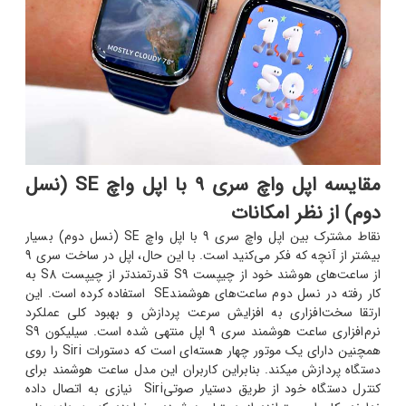
مقایسه اپل واچ سری 9 با اپل واچ SE (نسل
دوم) از نظر امکانات
نقاط مشترک بین اپل واچ سری 9 با اپل واچ SE (نسل دوم) بسیار
بیشتر از آنچه که فکر می‌کنید است. با این حال، اپل در ساخت سری 9
از ساعت‌های هوشند خود از چیپست S9 قدرتمندتر از چیپست S8 به
کار رفته در نسل دوم ساعت‌های هوشمندSE استفاده کرده است. این
ارتقا سخت‌افزاری به افزایش سرعت پردازش و بهبود کلی عملکرد
نرم‌افزاری ساعت هوشمند سری 9 اپل منتهی شده است. سیلیکون S9
همچنین دارای یک موتور چهار هسته‌ای است که دستورات Siri را روی
دستگاه پردازش می‎کند. بنابراین کاربران این مدل ساعت هوشمند برای
کنترل دستگاه خود از طریق دستیار صوتیSiri نیازی به اتصال داده