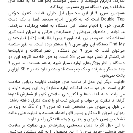
ندارند. کاربران می‎توانند از دستیار هوشمند بخواهند که به داده ‎های
مختلف درون دستگاه سریع دسترسی پیدا کند.
همچنین سری 9 از این محصول اپل دارای قابلیت کنترل حرکتی
Double Tap است که به کاربران اجازه می‎دهد فقط با یک دست
کارهای خود را انجام دهند. این دستگاه به لطف پردازنده قدرتمند،
می‌تواند از داده‎های دریافتی از حسگرهای حرکتی و ضربان قلب کاربر
استفاده کند. علاوه بر این باند فوق عریض ارتقا یافته (U2) قابلیت‌های
Find My دستگاه اپل واچ سری 9 را بیشتر کرده است. به طور خلاصه
می‌توان گفت که سری 9 این دستگاه از نظر امکانات و قابلیت‌ها
قدرتمندتر از نسل دوم سری SE است. به طور خلاصه اگرچه این دو
دستگاه از نظر ویژگی‌های اولیه بسیار شبیه به هم هستند؛ اما سری 9
چند حسگر پیشرفته و یک چیپست قدرتمندتر دارد که در SE 2 ارزان‌تر
یافت نمی‌شود.
قابلیت دیگر این مدل از ساعت‎ های هوشند، قابلیت ردیابی سلامت
کاربر است. هر دو ساعت امکانات اولیه مشابه‌ای در این زمینه دارند و
می‌توانند همه فعالیت‌ها و فاکتورهای سلامتی کاربر از شمارش قدم‌ها
گرفته تا نظارت بر خواب و ضربان قلب او را تحت کنترل داشته باشند.
در طول بررسی‎های فنی مشخص شده که سری 9 و SE 2، به ویژه در
ردیابی ضربان قلب کاربر بسیار قابل اعتماد هستند و قابلیت‌هایی مانند
تشخیص زمین خوردن و ردیابی چرخه قاعدگی را نیز دارند.
با این حال اگر به دنبال سیستمی پیشرفته‌تر برای نظارت بر سلامت
خود هستید؛ خرید سری 9 از این محصول را به شما پیشنهاد می‌کنیم.