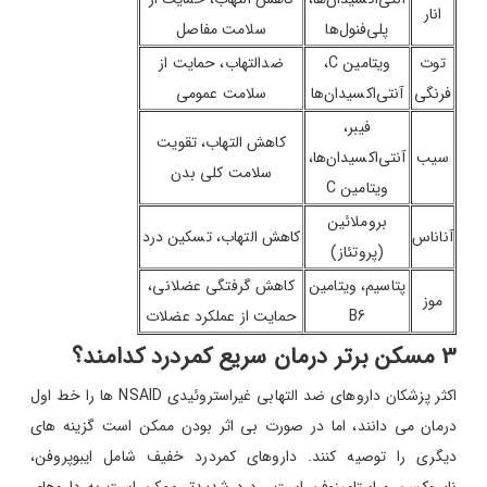
انار
پلی‌فنول‌ها
سلامت مفاصل
توت
ویتامین C،
ضدالتهاب، حمایت از
فرنگی
آنتی‌اکسیدان‌ها
سلامت عمومی
فیبر،
کاهش التهاب، تقویت
سیب
آنتی‌اکسیدان‌ها،
سلامت کلی بدن
ویتامین C
بروملائین
آناناس
کاهش التهاب، تسکین درد
(پروتئاز)
پتاسیم، ویتامین
کاهش گرفتگی عضلانی،
موز
B6
حمایت از عملکرد عضلات
3 مسکن برتر درمان سریع کمردرد کدامند؟
اکثر پزشکان داروهای ضد التهابی غیراستروئیدی NSAID ها را خط اول
درمان می دانند، اما در صورت بی اثر بودن ممکن است گزینه های
دیگری را توصیه کنند. داروهای کمردرد خفیف شامل ایبوپروفن،
ناپروکسن و استامینوفن است . درد شدیدتر ممکن است به داروهای