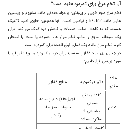
آیا تخم مرغ برای کمردرد مفید است؟
تخم مرغ منبع خوبی از پروتئین و مواد معدنی مانند سلنیوم و ویتامین
هایی مانند B6، B12 و نیاسین است. آنها همچنین حاوی اسید لاکتیک
هستند که به کاهش سفتی عضلات و کاهش درد کمک می کند. برای
یک صبحانه سریع و سالم، تخم مرغ های همزده یا املت را امتحان
کنید. تخم مرغ مانند یک غذای فوق العاده برای کمردرد است.
در جدول زیر مواد غذایی مناسب برای درمان کمردرد و نوع تاثیر آن را
مورد بررسی قرار دادیم:
ماده
تاثیر بر کمردرد
منابع غذایی
مغزی
کاهش تنش
آجیل‌ها (بادام، پسته)،
عضلانی و
منیزیم
حبوبات، سبزیجات
پشیبانی از
برگ‌دار
عملکرد عضلات
کاهش التهاب و