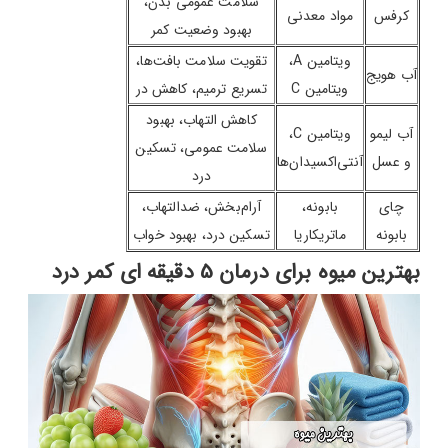
سلامت عمومی بدن،
کرفس
مواد معدنی
بهبود وضعیت کمر
ویتامین A،
تقویت سلامت بافت‌ها،
آب هویج
ویتامین C
تسریع ترمیم، کاهش در
کاهش التهاب، بهبود
آب لیمو
ویتامین C،
سلامت عمومی، تسکین
و عسل
آنتی‌اکسیدان‌ها
درد
چای
بابونه،
آرام‌بخش، ضدالتهاب،
بابونه
ماتریکاریا
تسکین درد، بهبود خواب
بهترین میوه برای درمان 5 دقیقه ای کمر درد