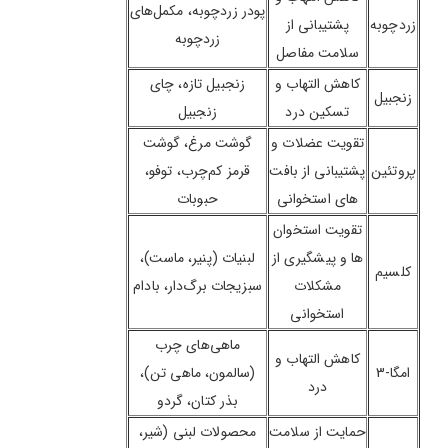
پودر زردچوبه، مکمل‌های
زردچوبه
پشتیبانی از
زردچوبه
سلامت مفاصل
کاهش التهاب و
زنجبیل تازه، چای
زنجبیل
تسکین درد
زنجبیل
تقویت عضلات و
گوشت مرغ، گوشت
پ
روتئین
پشتیبانی از بافت
قرمز کم‌چرب، توفو،
های استخوانی
حبوبات
تقویت استخوان
ها و پیشگیری از
لبنیات (پنیر، ماست)،
کلسیم
مشکلات
سبزیجات برگ‌دار، بادام
استخوانی
ماهی‌های چرب
کاهش التهاب و
امگا-3
(سالمون، ماهی تن)،
درد
بذر کتان، گردو
حمایت از سلامت
محصولات لبنی (شیر،