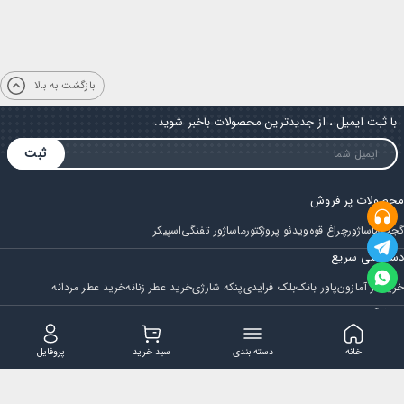
بازگشت به بالا
با ثبت ایمیل ، از جدیدترین محصولات باخبر شوید.
ثبت
محصولات پر فروش
گجت
ماساژور
چراغ قوه
ویدئو پروژکتور
ماساژور تفنگی
اسپیکر
دسترسی سریع
خرید از آمازون
پاور بانک
بلک فرایدی
پنکه شارژی
خرید عطر زنانه
خرید عطر مردانه
فروشگاه
مجله ایران بابا
حساب کاربری
قوانین و مقررات
سوالات متداول
خانه
دسته بندی
سبد خرید
پروفایل
تماس با ایران بابا
پشتیبانی همه روزه از ساعت 9 صبح الی 14
ایمیل : iraanbaba@gmail.com