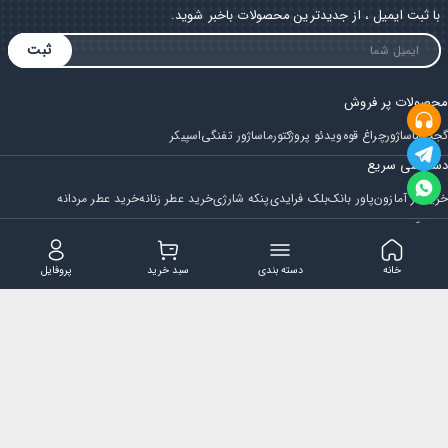
با ثبت ایمیل ، از جدیدترین محصولات باخبر شوید.
ثبت
محصولات پر فروش
گجت
ماساژور
چراغ قوه
ویدئو پروژکتور
ماساژور تفنگی
اسپیکر
دسترسی سریع
خرید از آمازون
پاور بانک
بلک فرایدی
پنکه شارژی
خرید عطر زنانه
خرید عطر مردانه
فروشگاه
مجله ایران بابا
حساب کاربری
قوانین و مقررات
سوالات متداول
خانه
دسته بندی
سبد خرید
پروفایل
تماس با ایران بابا
پشتیبانی همه روزه از ساعت 9 صبح الی 14
ایمیل : iraanbaba@gmail.com
دفتر پشتیبانی سفارشات : مشهد - چهارراه ستاری
شماره تماس: 02191307973
پیام در بله: 09052266722