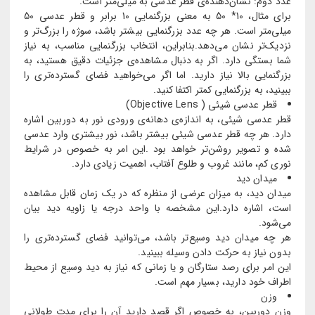
عدد دوم: نشان‌دهنده‌ی قطر عدسی به میلی‌متر است.
برای مثال، 10* 50 به معنی بزرگنمایی 10 برابر و قطر عدسی 50
میلی‌متر است. هر چه عدد بزرگنمایی بیشتر باشد، سوژه را بزرگ‌تر و
نزدیک‌تر نشان می‌دهد.بنابراین، انتخاب بزرگنمایی مناسب، به نیاز
شما بستگی دارد. اگر به دنبال مشاهده‌ی جزئیات دقیق هستید، به
بزرگنمایی بالا نیاز دارید. اما اگر می‌خواهید فضای گسترده‌تری را
ببینید، به بزرگنمایی کمتر اکتفا کنید.
قطر عدسی شیئی ( Objective Lens)
قطر عدسی شیئی، به اندازه‌ی دهانه‌ی ورودی نور به دوربین اشاره
دارد. هر چه قطر عدسی شیئی بیشتر باشد، نور بیشتری وارد عدسی
شده و تصویر روشن‌تر خواهد بود .این امر به خصوص در شرایط
نوری کم، مانند غروب و طلوع آفتاب، اهمیت زیادی دارد.
میدان دید
میدان دید، به میزان عرضی از منظره که در یک زمان قابل مشاهده
است، اشاره دارد.این مشخصه با واحد درجه یا زاویه دید بیان
می‌شود.
هر چه میدان دید وسیع‌تر باشد، می‌توانید فضای گسترده‌تری را
بدون نیاز به حرکت دادن وسیله ببینید.
این امر برای رصد ستارگان و یا زمانی که نیاز به دید وسیع از محیط
اطراف خود دارید، بسیار مهم است.
وزن
وزن دوربین، به خصوص اگر قصد دارید آن را برای مدت طولانی