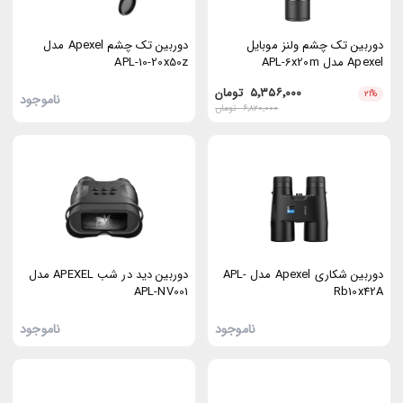
دوربین تک چشم ولنز موبایل
دوربین تک چشم Apexel مدل
Apexel مدل APL-6x20m
APL-10-20x50z
۵٬۳۵۶٬۰۰۰
تومان
۲۱
%
ناموجود
۶٬۸۲۰٬۰۰۰
تومان
دوربین شکاری Apexel مدل APL-
دوربین دید در شب APEXEL مدل
APL-NV001
Rb10x42A
ناموجود
ناموجود