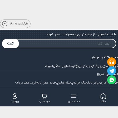
بازگشت به بالا
با ثبت ایمیل ، از جدیدترین محصولات باخبر شوید.
ثبت
محصولات پر فروش
گجت
ماساژور
چراغ قوه
ویدئو پروژکتور
ماساژور تفنگی
اسپیکر
دسترسی سریع
خرید از آمازون
پاور بانک
بلک فرایدی
پنکه شارژی
خرید عطر زنانه
خرید عطر مردانه
فروشگاه
مجله ایران بابا
حساب کاربری
قوانین و مقررات
سوالات متداول
خانه
دسته بندی
سبد خرید
پروفایل
تماس با ایران بابا
پشتیبانی همه روزه از ساعت 9 صبح الی 14
ایمیل : iraanbaba@gmail.com