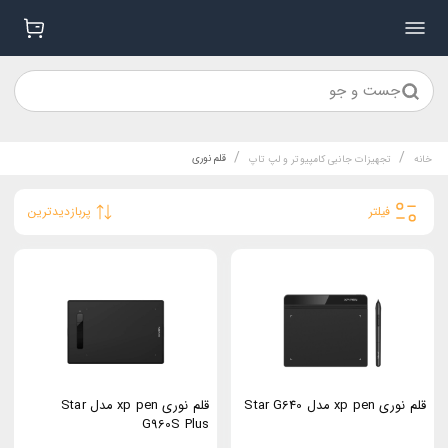
جست و جو
/
/
قلم نوری
خانه
تجهیزات جانبی کامپیوتر و لپ تاپ
فیلتر
پربازدیدترین
قلم نوری xp pen مدل Star G640
قلم نوری xp pen مدل Star
G960S Plus