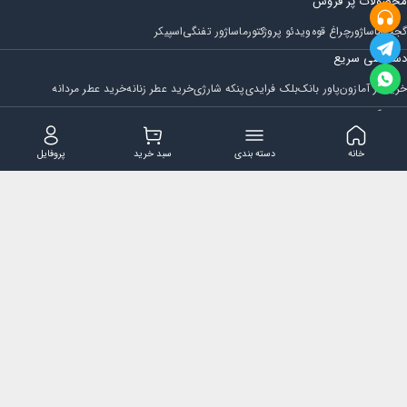
محصولات پر فروش
گجت
ماساژور
چراغ قوه
ویدئو پروژکتور
ماساژور تفنگی
اسپیکر
دسترسی سریع
خرید از آمازون
پاور بانک
بلک فرایدی
پنکه شارژی
خرید عطر زنانه
خرید عطر مردانه
فروشگاه
مجله ایران بابا
حساب کاربری
قوانین و مقررات
سوالات متداول
خانه
دسته بندی
سبد خرید
پروفایل
تماس با ایران بابا
پشتیبانی همه روزه از ساعت 9 صبح الی 14
ایمیل : iraanbaba@gmail.com
دفتر پشتیبانی سفارشات : مشهد - چهارراه ستاری
شماره تماس: 02191307973
پیام در بله: 09052266722
کلیه حقوق این سایت متعلق به فروشگاه ایران بابا می باشد.