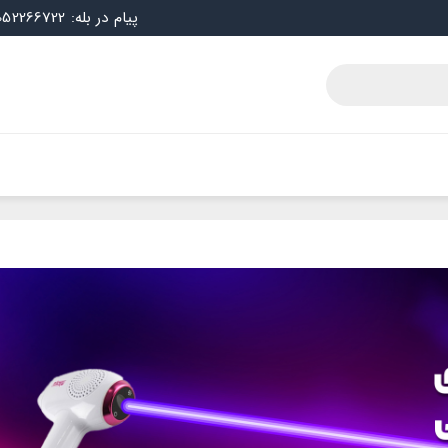
پیام در بله: 09052266722