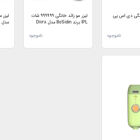
انگی دی اس پی
لیزر مو زائد خانگی 999999 شات
لیزر 
IPL برند BoSidin مدل ‎D1128
مدل T110
ناموجود
ناموجود