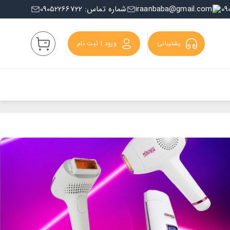
iraanbaba@gmail.com
شماره تماس: 09052266722
پشتیبانی
ورود | ثبت نام