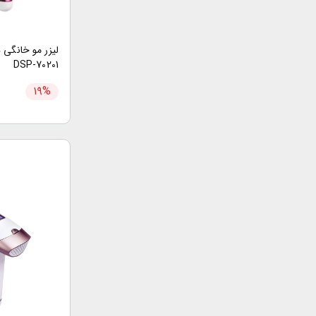
لیزر مو خانگی
DSP-70201
۱۹
%