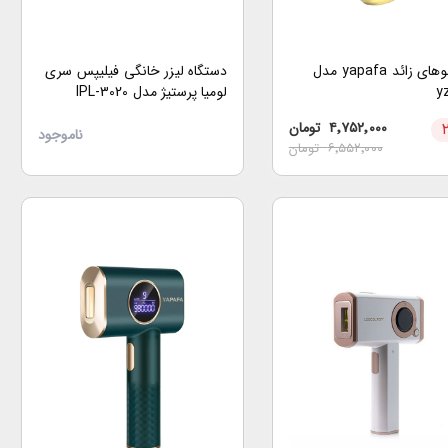
لیزر موهای زائد yapafa مدل
دستگاه لیزر خانگی فیلیپس سری
y
لومیا پرستیژ مدل IPL-3020
۴٬۷۵۲٬۰۰۰
تومان
ناموجود
۶٬۵۵۲٬۰۰۰
تومان