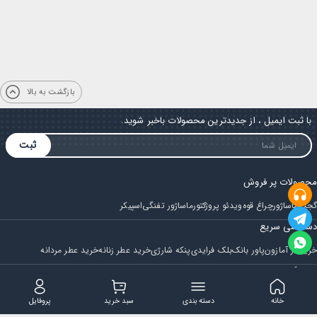
بازگشت به بالا
با ثبت ایمیل ، از جدیدترین محصولات باخبر شوید.
ثبت
محصولات پر فروش
گجت
ماساژور
چراغ قوه
ویدئو پروژکتور
ماساژور تفنگی
اسپیکر
دسترسی سریع
خرید از آمازون
پاور بانک
بلک فرایدی
پنکه شارژی
خرید عطر زنانه
خرید عطر مردانه
فروشگاه
مجله ایران بابا
حساب کاربری
قوانین و مقررات
سوالات متداول
خانه
دسته بندی
سبد خرید
پروفایل
تماس با ایران بابا