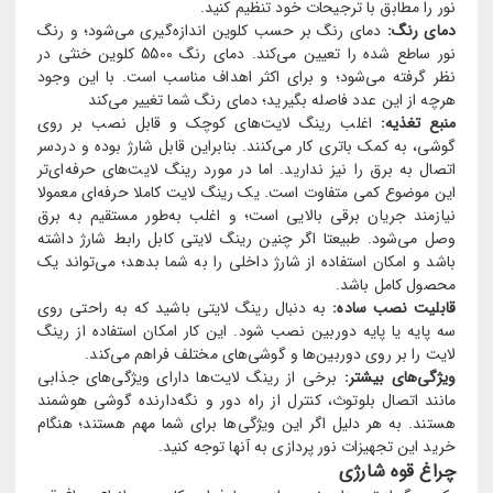
نور را مطابق با ترجیحات خود تنظیم کنید.
دمای رنگ:
دمای رنگ بر حسب کلوین اندازه‌گیری می‌شود؛ و رنگ
نور ساطع شده را تعیین می‌کند. دمای رنگ 5500 کلوین خنثی در
نظر گرفته می‌شود؛ و برای اکثر اهداف مناسب است. با این وجود
هرچه از این عدد فاصله بگیرید؛ دمای رنگ شما تغییر می‌کند
منبع تغذیه:
اغلب رینگ لایت‌های کوچک و قابل نصب بر روی
گوشی، به کمک باتری کار می‌کنند. بنابراین قابل شارژ بوده و دردسر
اتصال به برق را نیز ندارید. اما در مورد رینگ لایت‌های حرفه‌ای‌تر
این موضوع کمی متفاوت است. یک رینگ لایت کاملا حرفه‌ای معمولا
نیازمند جریان برقی بالایی است؛ و اغلب به‌طور مستقیم به برق
وصل می‌شود. طبیعتا اگر چنین رینگ لایتی کابل رابط شارژ داشته
باشد و امکان استفاده از شارژ داخلی را به شما بدهد؛ می‌تواند یک
محصول کامل باشد.
قابلیت نصب ساده:
به دنبال رینگ لایتی باشید که به راحتی روی
سه پایه یا پایه دوربین نصب شود. این کار امکان استفاده از رینگ
لایت را بر روی دوربین‌ها و گوشی‌های مختلف فراهم می‌کند.
ویژگی‌های بیشتر:
برخی از رینگ لایت‌ها دارای ویژگی‌های جذابی
مانند اتصال بلوتوث، کنترل از راه دور و نگه‌دارنده گوشی هوشمند
هستند. به هر دلیل اگر این ویژگی‌ها برای شما مهم هستند؛ هنگام
خرید این تجهیزات نور پردازی به آنها توجه کنید.
چراغ قوه شارژی