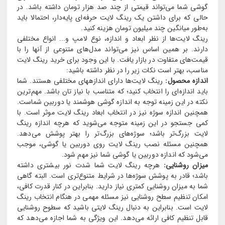
گوشی شما می‌تواند قیمتی از چند صد هزار تومان داشته باشد. در
حالی که برای داشتن یک رینگ لایت حرفه‌ای پایه‌دار، احتمالا باید
به‌طور میانگین چند میلیون تومان هزینه کنید.
رینگ لایت‌ها از نظر ابعاد و اندازه، نوع لامپ و... انواع مختلفی
دارند. بر همین اساس نیز می‌تواند مدل‌های متنوعی از آنها را با
قیمت‌های متفاوت در بازار یافت. با این وجود برای خرید رینگ لایت
مناسب، بهتر است نکات زیر را در نظر داشته باشید:
اندازه محصول:
رینگ لایت‌ها دارای اندازه‎های مختلفی هستند. شما
باید اندازه‌ای را انتخاب کنید؛ که متناسب با نیاز تان باشد. مهم‌ترین
نکته در این زمینه توجه به اندازه گوشی هوشمند یا دوربین شماست.
همچنین اندازه سوژه نیز در انتخاب ابعاد رینگ لایت موثر است. با
کمی جستجو در این زمینه متوجه می‌شوید که هرچه اندازه رینگ
لایت بزرگ‌تر باشد؛ سوژه‌های بزرگ‌تر را بهتر پوشش می‌دهد.
همچنین مسئله نصب رینگ لایت روی دوربین یا گوشی، موجب
می‌شود که اندازه دوربین یا گوشی شما نیز مهم شود.
میزان روشنایی:
هرچه رینگ لایت شما شدت نور بیشتری داشته
باشد؛ قادر به پوشش سوژه‌ها در شرایط متنوع‌تری است. البته گاهی
شما به میزان روشنایی کمتری نیاز دارید. بنابراین در کنار قدرت کافی،
امکان تنظیم سطح روشنایی نیز مسئله مهمی در هنگام انتخاب رینگ
لایت است. بنابراین به دنبال رینگ لایتی باشید که سطوح روشنایی
قابل تنظیم کافی ارائه می‌دهد. این ویژگی به شما اجازه می‌دهد که