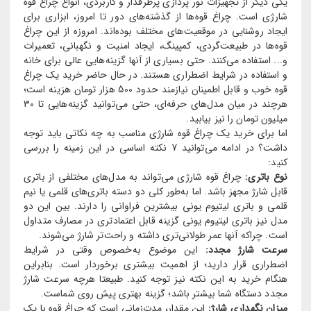
یکی دیگر از تجهیزات نور پردازی پرطرفدار و کاربردی، انواع چراغ قوه
شارژی است. چراغ قوه‌ها از گذشته‌های دور تا امروز، ابزاری برای
ایجاد روشنایی در موقعیت‌های مختلف بوده‌اند. امروزه از این چراغ
قوه‌ها در طبیعت‌گردی، کمپینگ، ایجاد امنیت و نگهبانی، تعمیرات
و... استفاده می‌کنند. حتی بسیاری از آنها گزینه‌هایی عالی برای خانه
و استفاده در شرایط اضطراری هستند. در حال حاضر خرید یک چراغ
قوه خوب و قابل اطمینان نیازمند حدود 500 هزار تومان هزینه است؛
هرچند در میان مدل‌های حرفه‌ای، حتی می‌توانید گزینه‌هایی تا 30
میلیون تومان را نیز بیابید.
اما برای خرید یک چراغ قوه شارژی مناسب به چه نکاتی باید توجه
داشت؟ در ادامه می‌توانید 7 نکته اساسی در این زمینه را بررسی
کنید:
نوع باتری:
چراغ قوه شارژی می‌تواند به مدل‌های مختلفی از باتری
قابل شارژ مجهز باشد. اما به‌طور کلی دو دسته باتری‌های قلمی یا نیم
قلمی و باتری لیتیوم یونی بیشترین فراوانی را دارند. بین این دو
مدل نیز باتری لیتیوم یونی گزینه قابل اعتمادتری در مصارف متداول
است. چراکه آنها عمر طولانی‌تری داشته و راحت‌تر شارژ می‌شوند.
سرعت شارژ مجدد:
این موضوع به‌خصوص وقتی در شرایط
اضطراری قرار دارید؛ از اهمیت بیشتری برخوردار است. بنابراین
هنگام خرید به این نکته نیز توجه کنید. طبیعتا هرچه سرعت شارژ
مجدد دستگاه شما بیشتر باشد؛ گزینه بهتری پیش روی شماست.
میزان نگهداری شارژ:
این مقدار، مدت‌زمانی است که چراغ قوه با یک