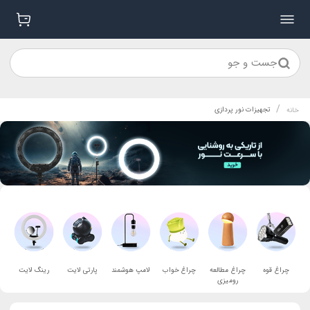
جست و جو
/
تجهیزات نور پردازی
خانه
چراغ قوه
چراغ مطالعه
چراغ خواب
لامپ هوشمند
پارتی لایت
رینگ لایت
رومیزی