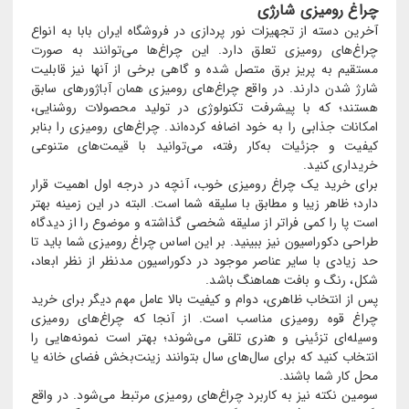
چراغ رومیزی شارژی
آخرین دسته از تجهیزات نور پردازی در فروشگاه ایران بابا به انواع
چراغ‌های رومیزی تعلق دارد. این چراغ‌ها می‌توانند به صورت
مستقیم به پریز برق متصل شده و گاهی برخی از آنها نیز قابلیت
شارژ شدن دارند. در واقع چراغ‌های رومیزی همان آباژورهای سابق
هستند؛ که با پیشرفت تکنولوژی در تولید محصولات روشنایی،
امکانات جذابی را به خود اضافه کرده‌اند. چراغ‌های رومیزی را بنابر
کیفیت و جزئیات به‌کار رفته، می‌توانید با قیمت‌های متنوعی
خریداری کنید.
برای خرید یک چراغ رومیزی خوب، آنچه در درجه اول اهمیت قرار
دارد؛ ظاهر زیبا و مطابق با سلیقه شما است. البته در این زمینه بهتر
است پا را کمی فراتر از سلیقه شخصی گذاشته و موضوع را از دیدگاه
طراحی دکوراسیون نیز ببینید. بر این اساس چراغ رومیزی شما باید تا
حد زیادی با سایر عناصر موجود در دکوراسیون مدنظر از نظر ابعاد،
شکل، رنگ و بافت هماهنگ باشد.
پس از انتخاب ظاهری، دوام و کیفیت بالا عامل مهم دیگر برای خرید
چراغ قوه رومیزی مناسب است. از آنجا که چراغ‌های رومیزی
وسیله‌ای تزئینی و هنری تلقی می‌شوند؛ بهتر است نمونه‌هایی را
انتخاب کنید که برای سال‌های سال بتوانند زینت‌بخش فضای خانه یا
محل کار شما باشند.
سومین نکته نیز به کاربرد چراغ‌های رومیزی مرتبط می‌شود. در واقع