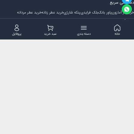
دسترسی سریع
خرید از آمازون
پاور بانک
بلک فرایدی
پنکه شارژی
خرید عطر زنانه
خرید عطر مردانه
فروشگاه
مجله ایران بابا
حساب کاربری
قوانین و مقررات
سوالات متداول
خانه
دسته بندی
سبد خرید
پروفایل
تماس با ایران بابا
پشتیبانی همه روزه از ساعت 9 صبح الی 14
ایمیل : iraanbaba@gmail.com
دفتر پشتیبانی سفارشات : مشهد - چهارراه ستاری
شماره تماس: 02191307973
پیام در بله: 09052266722
کلیه حقوق این سایت متعلق به فروشگاه ایران بابا می باشد.