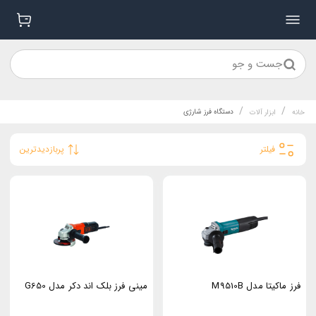
جست و جو
/
/
دستگاه فرز شارژی
خانه
ابزار آلات
فیلتر
پربازدیدترین
فرز ماکیتا مدل M9510B
مینی فرز بلک اند دکر مدل G650