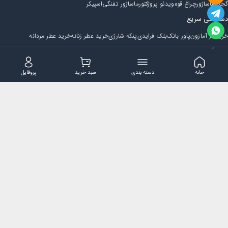
گجت
ماساژور
چراغ قوه
ویدئو پروژکتور
ماساژور تفنگی
اسپیکر
دسترسی سریع
خرید از آمازون
پاور بانک
بلک فرایدی
پنکه شارژی
خرید عطر زنانه
خرید عطر مردانه
فروشگاه
مجله ایران بابا
حساب کاربری
قوانین و مقررات
سوالات متداول
خانه
دسته بندی
سبد خرید
پروفایل
تماس با ایران بابا
پشتیبانی همه روزه از ساعت 9 صبح الی 14
ایمیل : iraanbaba@gmail.com
دفتر پشتیبانی سفارشات : مشهد - چهارراه ستاری
شماره تماس: 02191307973
پیام در بله: 09052266722
کلیه حقوق این سایت متعلق به فروشگاه ایران بابا می باشد.