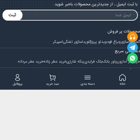
با ثبت ایمیل ، از جدیدترین محصولات باخبر شوید.
ثبت
محصولات پر فروش
گجت
ماساژور
چراغ قوه
ویدئو پروژکتور
ماساژور تفنگی
اسپیکر
دسترسی سریع
خرید از آمازون
پاور بانک
بلک فرایدی
پنکه شارژی
خرید عطر زنانه
خرید عطر مردانه
فروشگاه
مجله ایران بابا
حساب کاربری
قوانین و مقررات
سوالات متداول
خانه
دسته بندی
سبد خرید
پروفایل
تماس با ایران بابا
پشتیبانی همه روزه از ساعت 9 صبح الی 14
ایمیل : iraanbaba@gmail.com
دفتر پشتیبانی سفارشات : مشهد - چهارراه ستاری
شماره تماس: 02191307973
پیام در بله: 09052266722