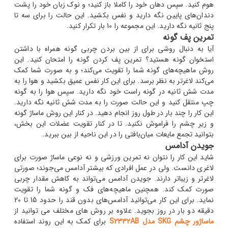
هوم کنید. سپس دهان خود را کاملا باز کنید؛ و نوک زبان خود را پشت
دندان‌های پایین نگه دارید و نفس بکشید. این حالت را برای سه تا
پنج ثانیه نگه دارید. این مجموعه را 10 بار تکرار کنید.
تمرین پف گونه
آیا به دنبال روشی برای از بین بردن چربی گونه همراه با داشتن
استخوان گونه هستید؟ تمرین پف کردن گونه را امتحان کنید. این
روش ماهیچه‌های گونه شما را تقویت می‌کند؛ و به صورت شما کمک
می‌کند لاغرتر به نظر برسد. برای این کار نفس عمیق بکشید و هوا را به
مدت شش ثانیه در گونه راست خود نگه دارید. سپس هوا را به گونه
چپ منتقل کنید و این حالت صورت را به مدت شش ثانیه نگه دارید.
این کار را چند بار در طول روز انجام دهید. در کنار این روش ماساژ گونه
و زیر چشم را فراموش نکنید. تا در کنار تقویت عضلات این بخش،
بتوانید تجمع مایعات میان‌بافتی را در این ناحیه از بین ببرید.
جویدن آدامس
شاید این کار را نتوان نه تمرین ورزشی و نه نوعی ماساژ صورت برای
لاغری دانست. ولی در عمل افرادی که بیشتر آدامس می‌جوند؛ صورتی
لاغرتر و زیباتر دارند. جویدن آدامس می‌تواند به کاهش مقدار چربی
صورت کمک کند. همچنین ماهیچه‌های فک و گونه شما را تقویت
نماید. برای این کار می‌توانید آدامس‌های بدون قند را حدود 15 تا 20
دقیقه دو بار در روز بجوید. علاوه بر روش های مختلف می توانید از
ماساژور چشم SKG مدل S2332AB
برای کمک به این روند استفاده