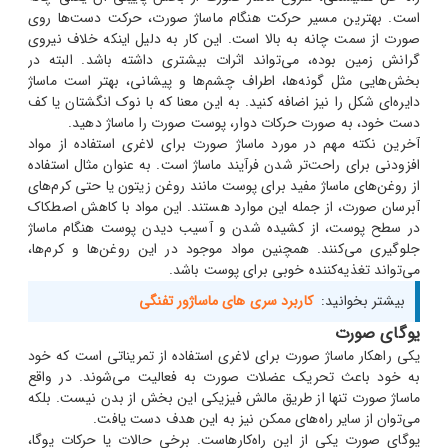
است. بهترین مسیر حرکت هنگام ماساژ صورت، حرکت دست‌ها روی
صورت از سمت چانه به بالا است. این کار به دلیل اینکه خلاف نیروی
گرانش زمین بوده، می‌تواند اثرات بیشتری داشته باشد. البته در
بخش‌هایی مثل گونه‌ها، اطراف چشم‌ها و پیشانی، بهتر است ماساژ
دایره‌ای شکل را نیز اضافه کنید. به این معنا که با نوک انگشتان یا کف
دست خود، به صورت حرکات دوار، پوست صورت را ماساژ دهید.
آخرین نکته مهم در مورد ماساژ صورت برای لاغری استفاده از مواد
افزودنی برای راحت‌تر شدن فرآیند ماساژ است. به عنوان مثال استفاده
از روغن‌های ماساژ مفید برای پوست مانند روغن زیتون یا حتی کرم‌های
آبرسان صورت، از جمله این موارد هستند. این مواد با کاهش اصطکاک
در سطح پوست، از کشیده شدن و آسیب دیدن پوست هنگام ماساژ
جلوگیری می‌کنند. همچنین مواد موجود در این روغن‌ها و کرم‌ها،
می‌تواند تغذیه‌کننده خوبی برای پوست باشد.
بیشتر بخوانید:
کاربرد سری های ماساژور تفنگی
یوگای صورت
یکی راهکار ماساژ صورت برای لاغری استفاده از تمریناتی است که خود
به خود باعث تحریک عضلات صورت به فعالیت می‌شوند. در واقع
ماساژ صورت تنها از طریق مالش فیزیکی این بخش از بدن نیست. بلکه
می‌توان از سایر راه‌های ممکن نیز به این هدف دست یافت.
یوگای صورت یکی از این راه‌کارهاست. برخی حالات یا حرکات یوگا،