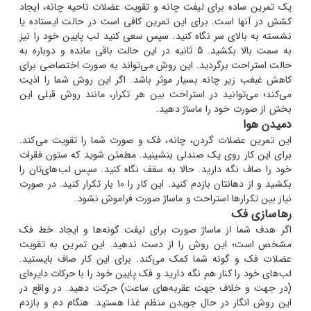
یک تمرین ساده برای لیفت چانه و تقویت عضلات ناحیه چانه، ایجاد
کشش در آنها است. برای این تمرین کافی است در حالت ایستاده یا
نشسته به بالای سر نگاه کنید. سپس سعی کنید لب پایین خود را نیز
به سمت بالا بکشید. 5 ثانیه در این حالت باقی مانده و دوباره به
حالت استراحت برگردید. این روش می‌تواند به صورت اختصاصی برای
کاهش غبغب زیر چانه بسیار موثر باشد. اگر این روش شما را اذیت
می‌کند؛ می‌توانید در استراحت بین هر تکرار، مانند روش قبلی این
بخش از صورت خود را ماساژ دهید.
دمیدن هوا
این تمرین عضلات گردن، چانه، فک و صورت شما را تقویت می‌کند.
برای این کار روی یک صندلی بنشینید. مطمئن شوید که ستون فقرات
خود را صاف نگه دارید. حالا به سقف نگاه کنید. سپس لب‌های‌تان را
بکشید و از دهانتان بازدم کنید. این کار را 10 بار تکرار کنید. در صورت
نیاز بین تکرارها استراحت و ماساژ صورت فراموش نشود.
رهاسازی فک
اگر هدف شما از ماساژ صورت برای لیفت گونه‌ها و ایجاد خط فک
مشخص است؛ این روش را از دست ندهید. این تمرین به تقویت
عضلات فک و گونه شما کمک می‌کند. برای این کار صاف بایستید.
لب‌های خود را کنار هم نگه دارید و فک پایین خود را با حرکات دایره‌ای
(در جهت و خلاف جهت عقربه‌های ساعت) حرکت دهید. در واقع در
این روش انگار در حال جویدن منظم غذا هستید. هنگام دم و بازدم