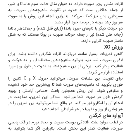
اثرات مثبتی روی صورت دارند. به عنوان مثال حالت سیم هاسانا یا شیر،
از جمله حالاتی است که علاوه بر تقویت ماهیچه‌های صورت، به
سم‌زدایی بدن نیز کمک می‌کند. بنابراین انجام این روش را به‌صورت
هر روز چند مرتبه در برنامه خود قرار دهید.
دو حرکت دیگر با نام‌های جیوه باندا (زبان قفل شده) و جلاندهار بانادا
(چانه قفل شده) نیز از جمله حرکات صورت در یوگا هستند که به شکل
ماساژ صورت کارایی دارند.
ورزش XO
گاهی تمرینات بسیار ساده، می‌تواند اثرات شگرفی داشته باشد. برای
لاغری صورت، شما باید بتوانید ماهیچه‌های مختلف آن را به حرکت و
فعالیت وادار کنید. برخی از این ماهیچه‌ها، به ندرت در طول روز مورد
استفاده قرار می‌گیرند.
برای تقویت این عضلات صورت، می‌توانید حروف X و O لاتین را
طوری بگویید که ماهیچه‌های صورت شما تا بیشترین حد خود کشیده
و منقبض شوند. این روش همچنین باعث احساس آرامش و بهبود
گردش خون در صورت شما می‌شود. سادگی این تمرین، مداومت در
انجام آن را امکان‌پذیر می‌کند. در واقع شما می‌توانید این تمرین را در
هر زمانی از روز و تقریبا در هر شرایطی انجام دهید.
آرواره های کرگدن
در اغلب موارد علت افتادگی پوست صورت و ایجاد تورم در فک پایینی
صورت، فعالیت کمتر این بخش است. بنابراین اگر شما بتوانید به