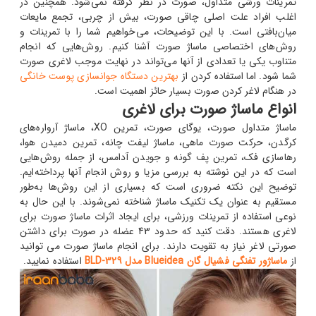
تمرینات ورشی متداول، صورت در نظر گرفته نمی‌شود. همچنین در
اغلب افراد علت اصلی چاقی صورت، بیش از چربی، تجمع مایعات
میان‌بافتی است. با این توضیحات، می‌خواهیم شما را با تمرینات و
روش‌های اختصاصی ماساژ صورت آشنا کنیم. روش‌هایی که انجام
متناوب یکی یا تعدادی از آنها می‌تواند در نهایت موجب لاغری صورت
شما شود. اما استفاده کردن از
بهترین دستگاه جوانسازی پوست خانگی
در هنگام لاغر کردن صورت بسیار حائز اهمیت است.
انواع ماساژ صورت برای لاغری
ماساژ متداول صورت، یوگای صورت، تمرین XO، ماساژ آرواره‌های
کرگدن، حرکت صورت ماهی، ماساژ لیفت چانه، تمرین دمیدن هوا،
رهاسازی فک، تمرین پف گونه و جویدن آدامس، از جمله روش‌هایی
است که در این نوشته به بررسی مزیا و روش انجام آنها پرداخته‌ایم.
توضیح این نکته ضروری است که بسیاری از این روش‌ها به‌طور
مستقیم به عنوان یک تکنیک ماساژ شناخته نمی‌شوند. با این حال به
نوعی استفاده از تمرینات ورزشی، برای ایجاد اثرات ماساژ صورت برای
لاغری هستند. دقت کنید که حدود 43 عضله در صورت برای داشتن
صورتی لاغر نیاز به تقویت دارند. برای انجام ماساژ صورت می توانید
از
ماساژور تفنگی فشیال گان Blueidea مدل BLD-329
استفاده نمایید.