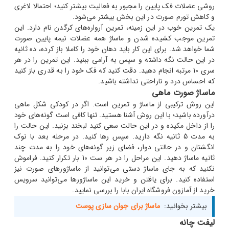
روشی عضلات فک پایین را مجبور به فعالیت بیشتر کنید؛ احتمالا لاغری
و کاهش تورم صورت در این بخش بیشتر می‌شود.
یک تمرین خوب در این زمینه، تمرین آرواره‌های کرگدن نام دارد. این
تمرین موجب کشیده شدن و ماساژ همه عضلات نیمه پایین صورت
شما خواهد شد. برای این کار باید دهان خود را کاملا باز کرده، ده ثانیه
در این حالت نگه داشته و سپس به آرامی ببنید. این تمرین را در هر
سری 10 مرتبه انجام دهید. دقت کنید که فک خود را به قدری باز کنید
که احساس درد و ناراحتی نداشته باشید.
ماساژ صورت ماهی
این روش ترکیبی از ماساژ و تمرین است. اگر در کودکی شکل ماهی
درآورده باشید؛ با این روش آشنا هستید. تنها کافی است گونه‌های خود
را از داخل مکیده و در این حالت سعی کنید لبخند بزنید. این حالت را
به مدت 5 ثانیه نگه دارید. سپس رها کنید. در مرحله بعد با نوک
انگشتان و در حالتی دوار، فضای زیر گونه‌های خود را به مدت چند
ثانیه ماساژ دهید. این مراحل را در هر ست 10 بار تکرار کنید. فراموش
نکنید که به جای ماساژ دستی می‌توانید از ماساژورهای صورت نیز
استفاده کنید. برای یافتن و خرید این ماساژورها می‌توانید سرویس
خرید از آمازون فروشگاه ایران بابا را بررسی نمایید.
بیشتر بخوانید:
ماساژ برای جوان سازی پوست
لیفت چانه