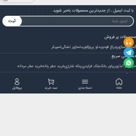
با ثبت ایمیل ، از جدیدترین محصولات باخبر شوید.
ثبت
محصولات پر فروش
گجت
ماساژور
چراغ قوه
ویدئو پروژکتور
ماساژور تفنگی
اسپیکر
دسترسی سریع
خرید از آمازون
پاور بانک
بلک فرایدی
پنکه شارژی
خرید عطر زنانه
خرید عطر مردانه
فروشگاه
مجله ایران بابا
حساب کاربری
قوانین و مقررات
سوالات متداول
خانه
دسته بندی
سبد خرید
پروفایل
تماس با ایران بابا
پشتیبانی همه روزه از ساعت 9 صبح الی 14
ایمیل : iraanbaba@gmail.com
دفتر پشتیبانی سفارشات : مشهد - چهارراه ستاری
شماره تماس: 02191307973
پیام در بله: 09052266722