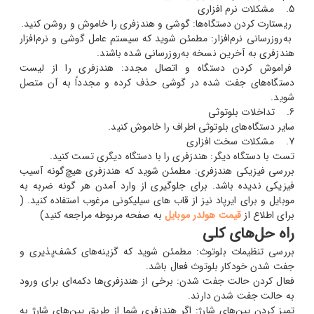
5. مشکلات نرم افزاری
ریستارت کردن دستگاه‌ها: گوشی و هندزفری را خاموش و روشن کنید.
به‌روزرسانی نرم‌افزار: مطمئن شوید که سیستم عامل گوشی و نرم‌افزار
هندزفری به آخرین نسخه به‌روزرسانی شده باشند.
فراموش کردن دستگاه و اتصال مجدد: هندزفری را از لیست
دستگاه‌های جفت شده در گوشی حذف کرده و مجدداً به آن متصل
شوید.
6. تداخلات بلوتوثی
سایر دستگاه‌های بلوتوثی اطراف را خاموش کنید.
7. مشکلات سخت افزاری
تست با دستگاه دیگر: هندزفری را با دستگاه دیگری تست کنید.
بررسی فیزیکی هندزفری: مطمئن شوید که هندزفری هیچ‌گونه آسیب
فیزیکی ندیده باشد. برای جلوگیری از وارد آمدن هر گونه ضربه به
موبایل و برای ایرپاد نیز از قاب های سیلیکونی مرغوب استفاده کنید. (
برای اطلاع از
قیمت هولدر موبایل
به صفحه مربوطه مراجعه کنید)
راه حل‌های کلی
بررسی تنظیمات بلوتوث: مطمئن شوید که گزینه‌های کشف‌پذیری و
جفت شدن خودکار بلوتوث فعال باشد.
فعال کردن حالت جفت شدن: برخی از هندزفری‌ها دکمه‌ای برای ورود
به حالت جفت شدن دارند.
تمیز کردن پین‌های شارژ: اگر هندزفری شما از طریق پین‌های شارژ به