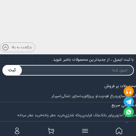
بازگشت به بالا
با ثبت ایمیل ، از جدیدترین محصولات باخبر شوید.
ثبت
محصولات پر فروش
گجت
ماساژور
چراغ قوه
ویدئو پروژکتور
ماساژور تفنگی
اسپیکر
دسترسی سریع
خرید از آمازون
پاور بانک
بلک فرایدی
پنکه شارژی
خرید عطر زنانه
خرید عطر مردانه
فروشگاه
مجله ایران بابا
حساب کاربری
قوانین و مقررات
سوالات متداول