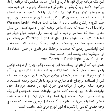
این یک برنامه چراغ قوه با کاربری آسان است. هنگامی که برنامه را باز
می‌کنید؛ دکمه پاور (روشن و خاموش) و نشانگر باتری را خواهید دید.
برای روشن کردن چراغ قوه باید دکمه پاور را فشار دهید. برای خاموش
کردن هم باید دوباره همین کار را تکرار کنید.
این برنامه همچنین دارای
چند افزونه رایگان مانند Warning Light، Police Light، Light Bulb
وFast Light است که باید از داخل برنامه آنها را دانلود کنید. این بدان
معنی است که شما می‌توانید از این برنامه برای تولید انواع دیگر نور
استفاده کنید. به عنوان مثال افزونه Warning Light می‌تواند در
موقعیت‌های سخت برای هشدار یا ارسال سیگنال مفید باشد. همچنین
این اپلیکیشن زمانی که صحبت از حفظ عمر باتری در حین استفاده از
آن می‌شود؛ یک برنامه قابل اعتماد است.
2. اپلیکیشن Icon Torch – Flashlight
همان‌طور که از نام آن پیداست؛ این برنامه رایگان چراغ قوه، یک آیکون
را در صفحه اصلی گوشی شما ارائه می‌دهد؛ و فقط با کلیک بر روی آن
آیکون، چراغ قوه به‌طور خودکار روشن می‌شود. این بدان معناست که
قبل از استفاده از چراغ قوه، نیازی به ورود یا باز کردن برنامه نیست.
با
وجود اینکه برخی از برنامه‌های چراغ قوه در محیط نرم‌افزار خود
تبلیغات دارند؛ این برنامه کاملا بدون تبلیغات است. همچنین این یک
برنامه بسیار سبک است؛ زیرا فقط چند کیلوبایت از فضای حافظه
گوشی شما را پر می‌کند. بنابراین اگر به دنبال چیزی هستید که به هیچ
وجه فضای گوشی را نگیرد؛ آیکون تورچ برای شما مناسب است.