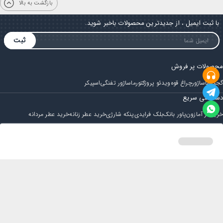
بازگشت به بالا
با ثبت ایمیل ، از جدیدترین محصولات باخبر شوید.
ثبت
محصولات پر فروش
گجت
ماساژور
چراغ قوه
ویدئو پروژکتور
ماساژور تفنگی
اسپیکر
دسترسی سریع
خرید از آمازون
پاور بانک
بلک فرایدی
پنکه شارژی
خرید عطر زنانه
خرید عطر مردانه
فروشگاه
مجله ایران بابا
حساب کاربری
قوانین و مقررات
سوالات متداول
خانه
دسته بندی
سبد خرید
پروفایل
تماس با ایران بابا
پشتیبانی همه روزه از ساعت 9 صبح الی 14
ایمیل : iraanbaba@gmail.com
دفتر پشتیبانی سفارشات : مشهد - چهارراه ستاری
شماره تماس: 02191307973
پیام در بله: 09052266722