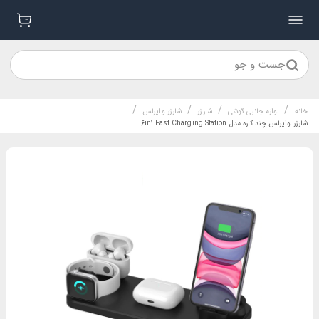
جست و جو
/
/
/
/
خانه
لوازم جانبی گوشی
شارژر
شارژر وایرلس
شارژر وایرلس چند کاره مدل 6in1 Fast Charging Station