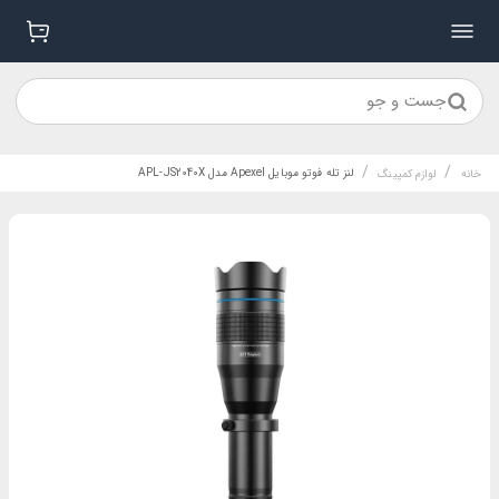
جست و جو
/
/
لنز تله فوتو موبایل Apexel مدل APL-JS2040X
خانه
لوازم کمپینگ