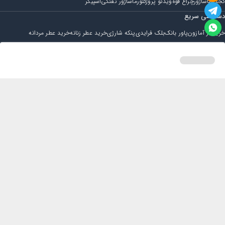
گجت
ماساژور
چراغ قوه
ویدئو پروژکتور
ماساژور تفنگی
اسپیکر
دسترسی سریع
خرید از آمازون
پاور بانک
بلک فرایدی
پنکه شارژی
خرید عطر زنانه
خرید عطر مردانه
فروشگاه
مجله ایران بابا
حساب کاربری
قوانین و مقررات
سوالات متداول
خانه
دسته بندی
سبد خرید
پروفایل
تماس با ایران بابا
پشتیبانی همه روزه از ساعت 9 صبح الی 14
ایمیل : iraanbaba@gmail.com
دفتر پشتیبانی سفارشات : مشهد - چهارراه ستاری
شماره تماس: 02191307973
پیام در بله: 09052266722
کلیه حقوق این سایت متعلق به فروشگاه ایران بابا می باشد.