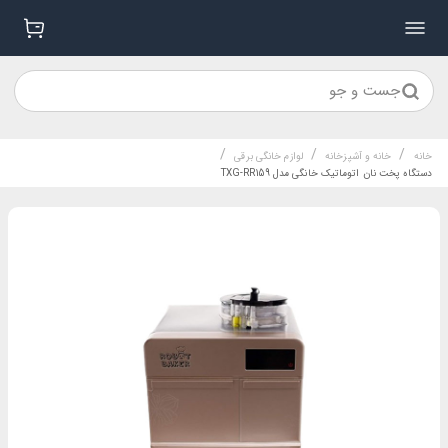
جست و جو
/
/
/
خانه
خانه و آشپزخانه
لوازم خانگی برقی
دستگاه پخت نان اتوماتیک خانگی مدل TXG-RR159