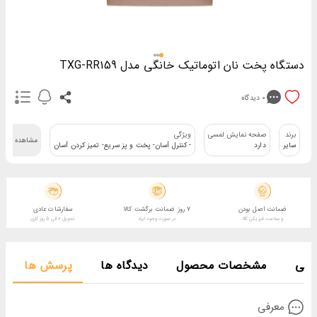
دستگاه پخت نان اتوماتیک خانگی مدل TXG-RR159
0
دیدگاه
برند
صفحه نمایش لمسی
ویژگی
مشاهده همه
سایر
دارد
- کنترل آسان- پخت و پز سریع- تمیز کردن آسان
ضمانت اصل بودن
7 روز ضمانت برگشت کالا
سفارشات عادی
و سلامت فیزیکی کالا
در صورت وجود ایراد
تحویل 2 الی 5 روز کاری
صصی
مشخصات محصول
دیدگاه ها
پرسش ها
معرفی