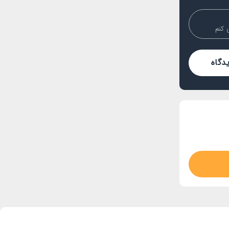
 کنم
دگاه