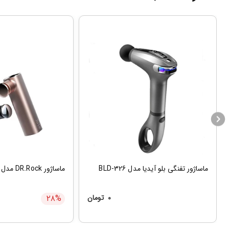
ماساژور تفنگی بلو آیدیا مدل BLD-326
ماساژور DR.Rock مدل H-mg101
۰
تومان
%
۲۸