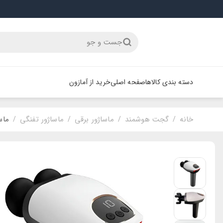
جست و جو
دسته بندی کالاها
صفحه اصلی
خرید از آمازون
خانه
گجت هوشمند
ماساژور برقی
ماساژور تفنگی
ماسا
/
/
/
/