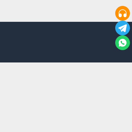
محصولات پر فروش
دسترسی سریع
گجت
خرید از آمازون
ماساژور
پاور بانک
چراغ قوه
بلک فرایدی
ویدئو پروژکتور
پنکه شارژی