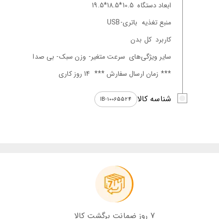
ابعاد دستگاه
10.5*18.5*19.5
منبع تغذیه
باتری-USB
کاربرد
کل بدن
سایر ویژگی‌های
سرعت متغیر- وزن سبک- بی صدا
*** زمان ارسال سفارش ***
14 روز کاری
شناسه کالا
IB-10065524
7 روز ضمانت برگشت کالا