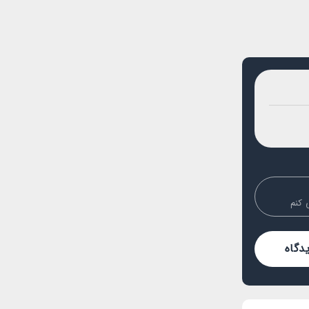
 کنم
دگاه