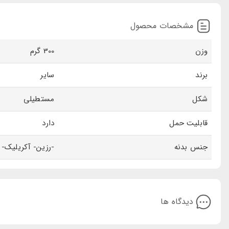
مشخصات محصول
وزن
300 گرم
برند
سایر
شکل
مستطیلی
قابلیت حمل
دارد
جنس بدنه
-رزین- آکریلیک- 
دیدگاه ها