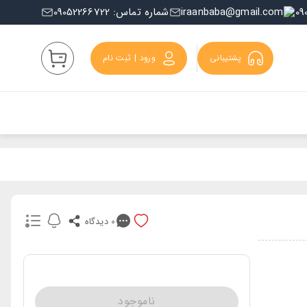
iraanbaba@gmail.com
شماره تماس: 09052266722
پشتیبانی
ورود | ثبت نام
0
دیدگاه
ناموجود