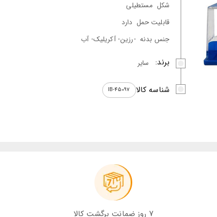
شکل
مستطیلی
قابلیت حمل
دارد
جنس بدنه
-رزین- آکریلیک- آب
برند:
سایر
شناسه کالا
IB-45097
7 روز ضمانت برگشت کالا