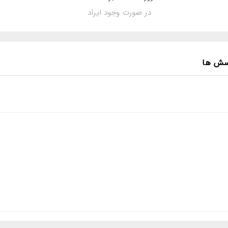
در صورت وجود ایراد
سش ها