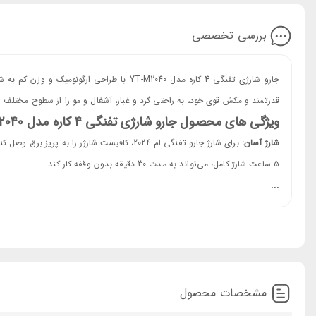
بررسی تخصصی
جارو شارژی تفنگی 4 کاره مدل YT-M2040 با طر
قدرتمند و مکش قوی خود، به راحتی گرد و غبار، آشغال و مو را از سطوح مختلف پاک 
ویژگی های محصول جارو شارژی تفنگی 4 کاره مدل YT-M2040
شارژ آسان:
5 ساعت شارژ کامل، می‌تواند به مدت 30 دقیقه بدون وقفه کار کند.
...
لوازم جانبی متنوع:
این محصول با لوازم جانبی متعدد، شامل دهانه صاف، دها
زیرسیگاری، درزها، تشک، صفحه کلید و دریچه‌های تهویه مطبوع کاربرد دارد.
سری های متعدد :
دهانه صاف و دهانه بلند برس‌دار: برای تمیز کردن گرد و غبار سطوح صاف مانند م
مکش مجموعه برس: برای تمیز کردن انواع تشک، صفحه کلید و دریچه‌های تهویه
مشخصات محصول
قدرت مکش بالا:
این محصول با قدرت مکش 15000 پاسکال به راحتی گرد و غبار، آشغال و مو را از سطوح مختلف پاک می‌کند.
مخزن زباله جادار:
مخزن زباله این محصول ظرفیت 0.5 لیتر دارد و نیاز به تخلیه مکرر را از بین می‌برد.