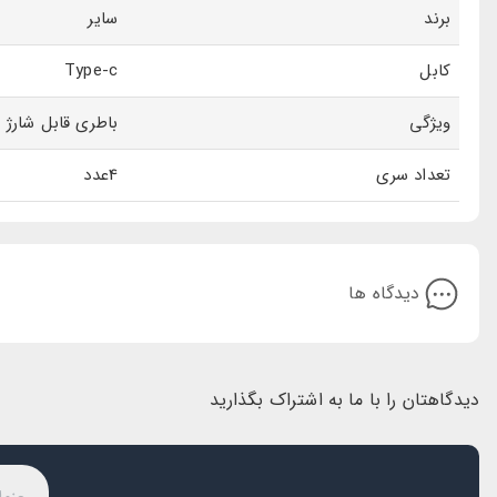
برند
سایر
سطح صدای کم:
جاروشارژی تفنگی 4کاره بی‌سیم با سطح صدای 75 دسی بل، مزاحمتی برای شما و اطرافیانتان ایجاد نمی‌کند.
قابلیت حمل آسان:
این کالا به دلیل وزن کمی که دارد، برای استفاده در هر مکانی،
کابل
Type-c
گارانتی 3 ماهه:
با گارانتی 3 ماهه این محصول، از کیفیت و سلامت کالا اطمینان خاطر داشته باشید.
ویژگی
باطری قابل شارژ
مخزن قابل شستشو :
مخزن این محصول را در صورت نیاز با دستمال مرطوب تمیز کنید و فیلتر
جمع بندی
تعداد سری
4عدد
جارو شارژی تفنگی 4 کاره مدل YT-M2040 مناسب کسانی است که به دنبال
خری
دهید و از نظافت بدون دردسر لذت ببرید!
دیدگاه ها
دیدگاهتان را با ما به اشتراک بگذارید