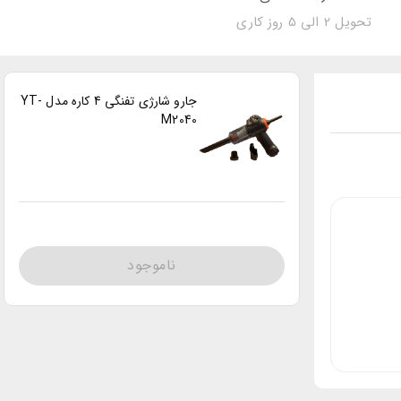
تحویل 2 الی 5 روز کاری
جارو شارژی تفنگی 4 کاره مدل YT-
M2040
ناموجود