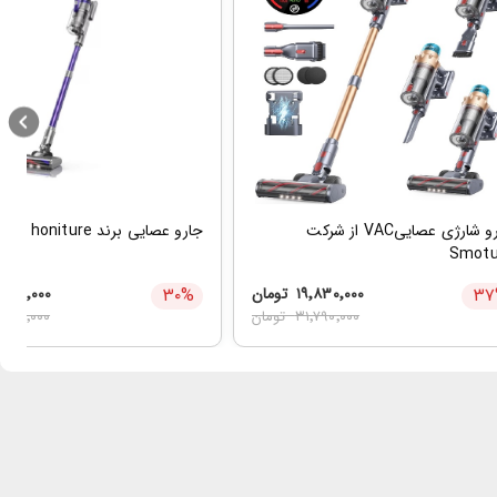
جارو شارژی عصاییVAC از شرکت
جارو عصایی برند honiture مدل s14
Smotu
۳۷
۱۹٬۸۳۰٬۰۰۰
تومان
%
۳۰
٬۸۹۰٬۰۰۰
۳۱٬۷۹۰٬۰۰۰
تومان
٬۷۹۰٬۰۰۰