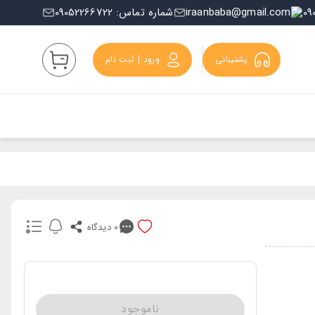
iraanbaba@gmail.com
شماره تماس: 09052266722
پشتیبانی
ورود | ثبت نام
0
دیدگاه
ناموجود