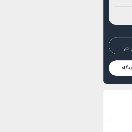
 کنم
دگاه