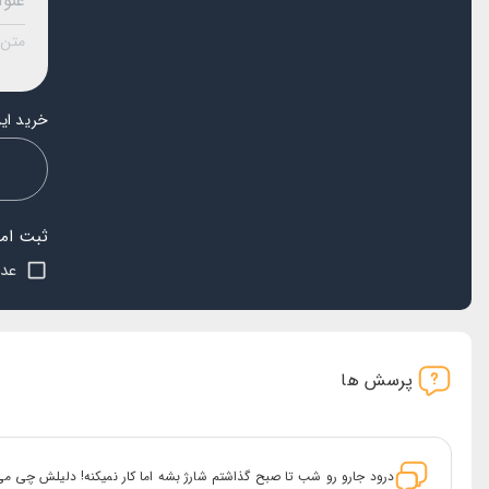
خرید این
ثبت امتی
s
عدم
پرسش ها
درود جارو رو شب تا صبح گذاشتم شارژ بشه اما کار نمیکنه! دلیلش چی می