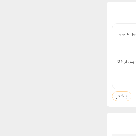
حصول با موتور
برای شارژ جارو تفنگی ام 2024، کافیست شارژر را به پریز برق وصل کنید و اجازه دهید باتری آن کاملاً شارژ شود. این محصول به باتری لیتیوم یونی مجهز است که پس از 4 تا
ودرو، فرش،
بیشتر