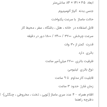
ابعاد
45 × 141 × 84 سانتی‌متر
جنس بدنه
آلیاژ آلومینیوم
حالت ماساژ
با سرعت یکنواخت
قابل استفاده در
خانه ، هتل ، باشگاه ، سفر ، محیط کار
سرعت چرخش
3200 / 2400 / 1800 دور در دقیقه
قدرت
کمتر از 30 وات
باتری
دارد
ظرفیت باتری
2200 میلی‌آمپر ساعت
نوع باتری
لیتیومی
قابلیت کار مداوم
تا 9 ساعت
زمان شارژ
حدود 3 ساعت
اقلام همراه
- 4 عدد سری ماساژ (توپی ، تخت ، مخروطی ، چنگکی)- کا
دفترچه راهنما