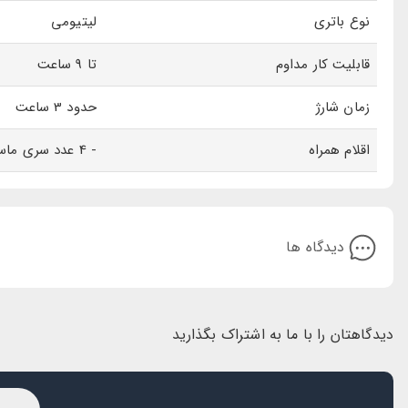
نوع باتری
لیتیومی
قابلیت کار مداوم
تا 9 ساعت
زمان شارژ
حدود 3 ساعت
اقلام همراه
- 4 عدد سری ماساژ (توپی ، تخت ، مخروطی ، چنگکی)- کابل شارژ- دفترچه راهنما
دیدگاه ها
دیدگاهتان را با ما به اشتراک بگذارید