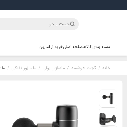
جست و جو
دسته بندی کالاها
صفحه اصلی
خرید از آمازون
خانه
گجت هوشمند
ماساژور برقی
ماساژور تفنگی
ماسا
/
/
/
/