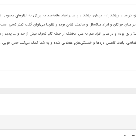
 امروزه در میان ورزشکاران، مربیان، پزشکان و سایر افراد علاقه‌مند به ورزش به ابزارهای محبوبی 
 در میان جوانان و افراد میانسال و سالمند شایع بوده و تقربیا می‌توان گفت کمتر کسی است
ا رایج بوده و در سایر افراد هم به علل مختلف از جمله کار، تحرک بیش از حد و ... پدیدار م
لانی، باعث کاهش دردها و خستگی‌های عضلانی شده و به شما کمک می‌کند حس خوبی در
استفاده احتیاط و دقت کافی را داشته باشید و در ابتدا با سرعت پایین
ماساژور
شروع به ک
ورند که استفاده از
ماساژور تفنگی
نمی‌تواند یک راه حل و درمان قطعی برای تمام عارضه‌
 خود یک ماساژور سبک وزن به حساب می‌آید که حمل و نقل آن را بسیار راحت کرده است. علاوه بر جنس آلومین
 ای دارای قدرت 3200 دور در دقیقه (RPM) می‌باشد. که می‌تواند با قدرت و سرعت گرفتگی عضلات را در هم بکوبد و با افزایش جریان خون شما