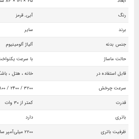
ابعاد
45 × 141 × 84 سانتی‌متر
عضلانی خلاص نماید.
رنگ
آبی, قرمز
برند
سایر
جنس بدنه
آلیاژ آلومینیوم
حالت ماساژ
با سرعت یکنواخ
قابل استفاده در
خانه ، هتل ، باشگ
سرعت چرخش
3200 / 2400 / 1800 دور در دقیقه
قدرت
کمتر از 30 وات
باتری
دارد
ظرفیت باتری
2200 میلی‌آمپر ساعت