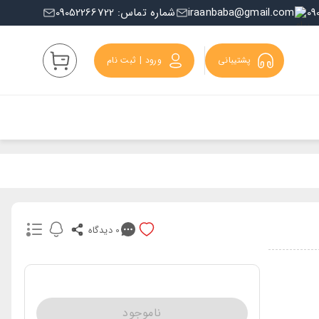
iraanbaba@gmail.com
شماره تماس: 09052266722
پشتیبانی
ورود | ثبت نام
0
دیدگاه
ناموجود