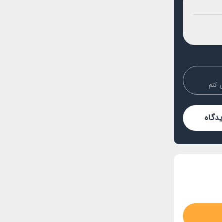
 کنم
دگاه