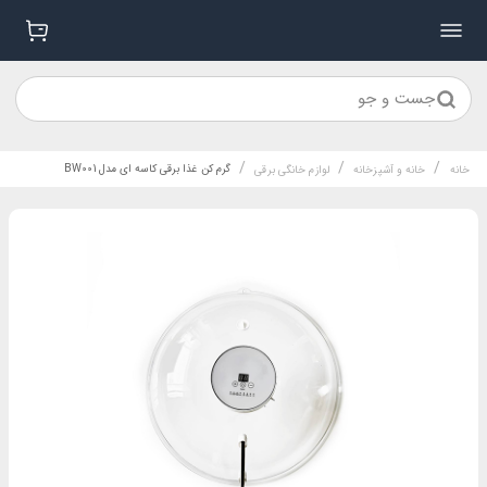
جست و جو
/
/
/
گرم کن غذا برقی کاسه ای مدل BW001
خانه
خانه و آشپزخانه
لوازم خانگی برقی