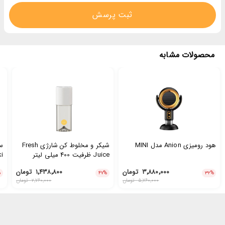
ثبت پرسش
محصولات مشابه
هود رومیزی Anion مدل MINI
شیکر و مخلوط کن شارژی Fresh
ست
Juice ظرفیت 400 میلی لیتر
oki
۳٬۸۸۰٬۰۰۰
تومان
۱٬۴۳۸٬۸۰۰
تومان
%
۴۷
%
۳۲
%
۵٬۷۶۰٬۰۰۰
تومان
۲٬۷۶۰٬۰۰۰
تومان