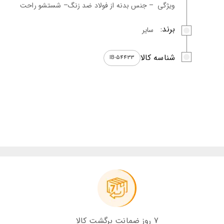
ویژگی
– جنس بدنه از فولاد ضد زنگ– شستشو راحت
برند:
سایر
شناسه کالا
IB-54433
7 روز ضمانت برگشت کالا