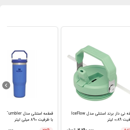
قمقه نی دار برند استنلی مدل IceFlow
قمقمه استنلی مدل bler
0٫89 لیتر
با ظرفیت 890 میلی لیتر