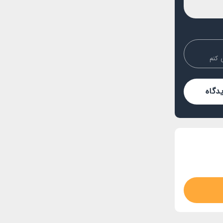
 کنم
دگاه