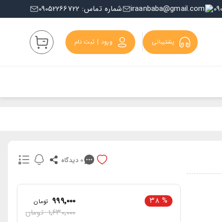
iraanbaba@gmail.com
شماره تماس: 09052266722
پشتیبانی
ورود | ثبت نام
0
دیدگاه
۹۹۹٬۰۰۰
۳۸
%
تومان
۱٬۶۳۰٬۰۰۰
تومان