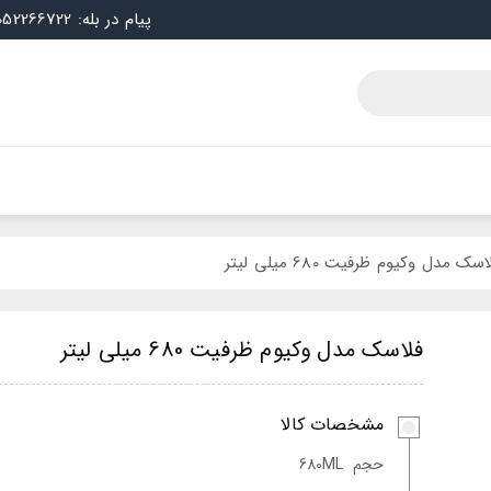
پیام در بله: 09052266722
سک مدل وکیوم ظرفیت 680 میلی لیتر
فلاسک مدل وکیوم ظرفیت 680 میلی لیتر
مشخصات کالا
حجم
680ML