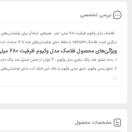
بررسی تخصصی
فلاسک مدل وکیوم ظرفیت 680 میلی لیتر، همراهی ایده‌آل
دیگری است. فلاسک vacuum با حفظ دمای نوشیدنی‌های شما تا 12 ساعت، لذت نوشیدن چای، دمنوش، قهوه گرم یا آبمیوه‌ای خنک را در هر زمان و مکانی برای شما فراهم می‌کند.
ویژگی‌های محصول فلاسک مدل وکیوم ظرفیت 680 میلی لیتر
بدنه استیل ضد زنگ: بطری مدل وکیوم ، 3 لیوان از جنس استیل ضد زنگ دارد که استحکام و طول عمر بالایی دارند.
عایق بندی وکیوم: عایق بندی وکیوم یا خلاء این ظرف آب، دمای نوشیدنی‌های شما را تا 12 ساعت ح
...
درب قفل دار و پیچی: درب قفل دار و پیچی قمقمه دو جداره وکیوم مانع از
طراحی ارگونومیک: این فلاسک با طراحی ارگونومیک، حمل و نقل آسان را برای ش
ظرفیت 680 میلی لیتر: این محصول با ظرفیت 680 میلی لیتر، مناسب برای استفاده در طول روز است.
پوشش بدنه قمقمه vacuum ضد گرد و غبار است.
اندازه مناسب: این فلاسک دوجداره با ابعاد تقریبی 27 در 8 سانتیمتر، قابل جاگذاری در کوله‌پشتی، محفظه دوچرخه و ماشین می‌باشد.
مشخصات محصول
هدیه: بطری Vacuum دارای کیف مقوایی است که آن را مناسب هدیه می‌کند.
سخن پایانی