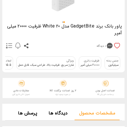
پاور بانک برند GadgetBite مدل 20 White ظرفیت 20000 میلی
آمپر
0
دیدگاه
جنس بدنه
ظرفیت باتری
ويژگی
ابعاد
سیلیکون
20000 میلی آمپر
شارژ سریع، ظرفیت بالا، طراحی سبک، قابل حمل
15.5 * 10 * 0.9 سانتی متر
ضمانت اصل بودن
7 روز ضمانت برگشت کالا
سفارشات عادی
و سلامت فیزیکی کالا
در صورت وجود ایراد
تحویل 2 الی 5 روز کاری
مشخصات محصول
دیدگاه ها
پرسش ها