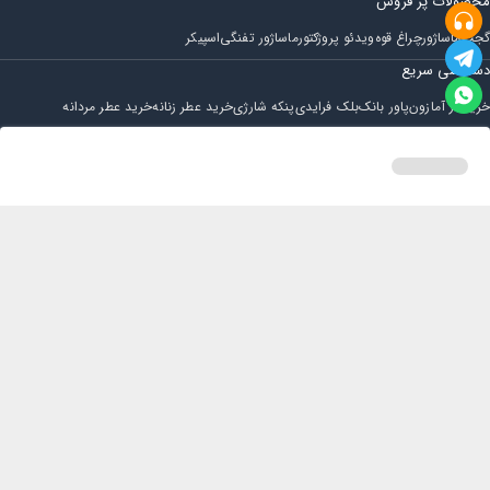
محصولات پر فروش
گجت
ماساژور
چراغ قوه
ویدئو پروژکتور
ماساژور تفنگی
اسپیکر
دسترسی سریع
خرید از آمازون
پاور بانک
بلک فرایدی
پنکه شارژی
خرید عطر زنانه
خرید عطر مردانه
فروشگاه
مجله ایران بابا
حساب کاربری
قوانین و مقررات
سوالات متداول
خانه
دسته بندی
سبد خرید
پروفایل
تماس با ایران بابا
پشتیبانی همه روزه از ساعت 9 صبح الی 14
ایمیل : iraanbaba@gmail.com
دفتر پشتیبانی سفارشات : مشهد - چهارراه ستاری
شماره تماس: 02191307973
پیام در بله: 09052266722
کلیه حقوق این سایت متعلق به فروشگاه ایران بابا می باشد.