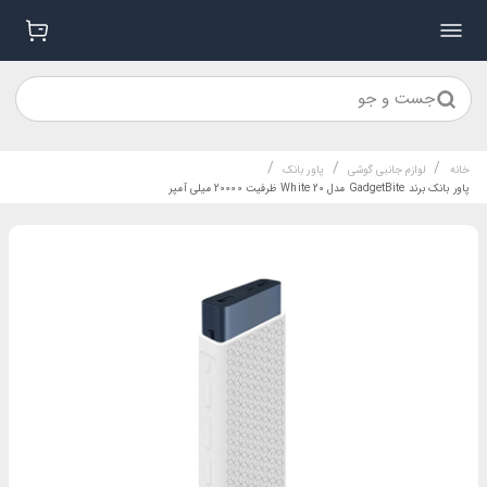
جست و جو
/
/
/
خانه
لوازم جانبی گوشی
پاور بانک
پاور بانک برند GadgetBite مدل 20 White ظرفیت 20000 میلی آمپر