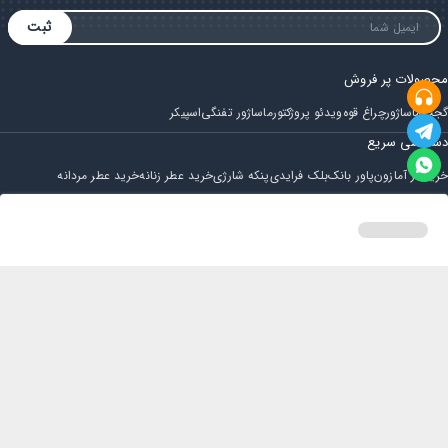
ثبت
محصولات پر فروش
گجت
ماساژور
چراغ قوه
ویدئو پروژکتور
ماساژور تفنگی
اسپیکر
دسترسی سریع
خرید از آمازون
پاور بانک
بلک فرایدی
پنکه شارژی
خرید عطر زنانه
خرید عطر مردانه
فروشگاه
مجله ایران بابا
حساب کاربری
قوانین و مقررات
سوالات متداول
خانه
دسته بندی
سبد خرید
پروفایل
تماس با ایران بابا
پشتیبانی همه روزه از ساعت 9 صبح الی 14
ایمیل : iraanbaba@gmail.com
دفتر پشتیبانی سفارشات : مشهد - چهارراه ستاری
شماره تماس: 02191307973
پیام در بله: 09052266722