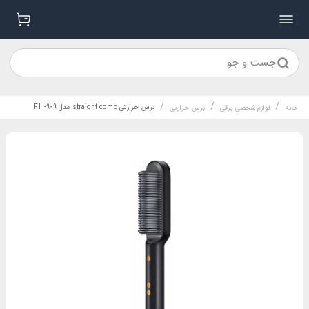
جست و جو
/
/
/
برس حرارتی straight comb مدل FH-909
خانه
لوازم شخصی برقی
برس حرارتی