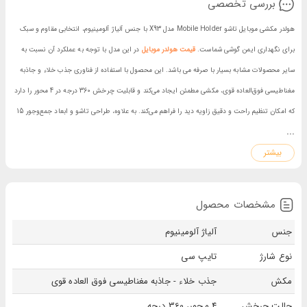
بررسی تخصصی
هولدر مکشی موبایل تاشو Mobile Holder مدل X93 با جنس آلیاژ آلومینیوم، انتخابی مقاوم و سبک
برای نگهداری ایمن گوشی شماست.
قیمت هولدر موبایل
در این مدل با توجه به عملکرد آن نسبت به
سایر محصولات مشابه بسیار با صرفه می باشد. این محصول با استفاده از فناوری جذب خلاء و جاذبه
مغناطیسی فوق‌العاده قوی، مکشی مطمئن ایجاد می‌کند و قابلیت چرخش 360 درجه در 4 محور را دارد
که امکان تنظیم راحت و دقیق زاویه دید را فراهم می‌کند. به علاوه، طراحی تاشو و ابعاد جمع‌وجور 15
...
در 6 سانتی‌متر، آن را برای استفاده در محیط‌های مختلف بسیار کاربردی کرده است. شارژ تایپ سی
بیشتر
این محصول نیز سرعت و راحتی بیشتری در شارژدهی ارائه می‌دهد.
مشخصات محصول
جنس
آلیاژ آلومینیوم
نوع شارژ
تایپ سی
مکش
جذب خلاء - جاذبه مغناطیسی فوق العاده قوی
حالت چرخش
4 محور، 360 درجه