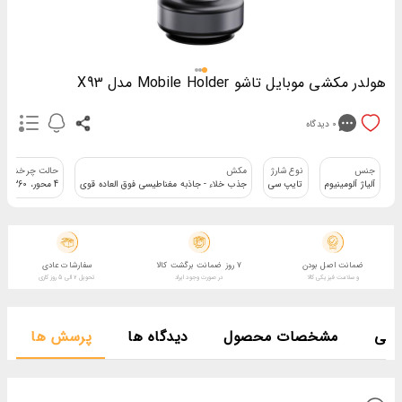
هولدر مکشی موبایل تاشو Mobile Holder مدل X93
0
دیدگاه
جنس
نوع شارژ
مکش
حالت چرخش
آلیاژ آلومینیوم
تایپ سی
جذب خلاء - جاذبه مغناطیسی فوق العاده قوی
4 محور، 360 درجه
ضمانت اصل بودن
7 روز ضمانت برگشت کالا
سفارشات عادی
و سلامت فیزیکی کالا
در صورت وجود ایراد
تحویل 2 الی 5 روز کاری
صصی
مشخصات محصول
دیدگاه ها
پرسش ها