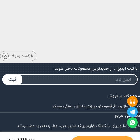
بازگشت به بالا
با ثبت ایمیل ، از جدیدترین محصولات باخبر شوید.
ثبت
محصولات پر فروش
گجت
ماساژور
چراغ قوه
ویدئو پروژکتور
ماساژور تفنگی
اسپیکر
دسترسی سریع
خرید از آمازون
پاور بانک
بلک فرایدی
پنکه شارژی
خرید عطر زنانه
خرید عطر مردانه
فروشگاه
۱٬۹۹۹٬۰۰۰