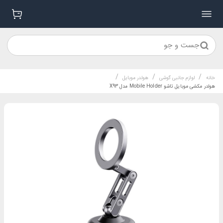
جست و جو
/
/
/
خانه
لوازم جانبی گوشی
هولدر موبایل
هولدر مکشی موبایل تاشو Mobile Holder مدل X93