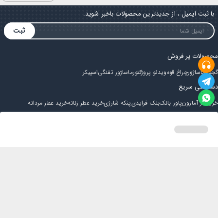
با ثبت ایمیل ، از جدیدترین محصولات باخبر شوید.
ثبت
محصولات پر فروش
گجت
ماساژور
چراغ قوه
ویدئو پروژکتور
ماساژور تفنگی
اسپیکر
دسترسی سریع
خرید از آمازون
پاور بانک
بلک فرایدی
پنکه شارژی
خرید عطر زنانه
خرید عطر مردانه
فروشگاه
مجله ایران بابا
حساب کاربری
قوانین و مقررات
سوالات متداول
خانه
دسته بندی
سبد خرید
پروفایل
تماس با ایران بابا
پشتیبانی همه روزه از ساعت 9 صبح الی 14
ایمیل : iraanbaba@gmail.com
دفتر پشتیبانی سفارشات : مشهد - چهارراه ستاری
شماره تماس: 02191307973
پیام در بله: 09052266722