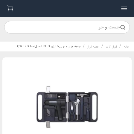
جست و جو
/
/
/
جعبه ابزار و دریل شارژی HOTO مدل QWDZGJ001
خانه
ابزار آلات
جعبه ابزار