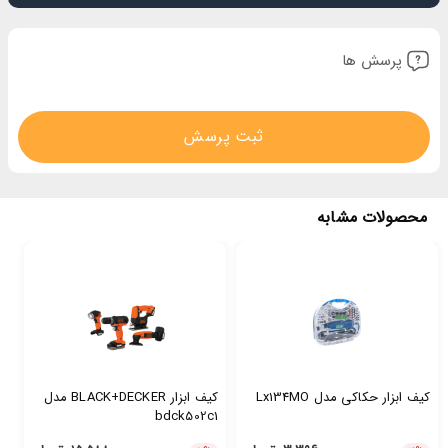
پرسش ها
ثبت پرسش
محصولات مشابه
کیف ابزار حکاکی مدل Lx134MO
کیف ابزار BLACK+DECKER مدل
bdck502c1