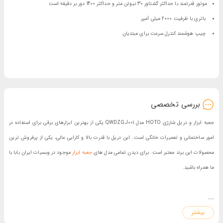
موتور قدرتمند با حداکثر گشتاور 30 نیوتن متر و حداکثر 1400 دور بر دقیقه است
باتری با ظرفیت 2000 میلی آمپر
چیپ هوشمند کنترل سرعت برای مبتدیان
بررسی تخصصی
جعبه ابزار و دریل شارژی HOTO مدل QWDZGJ001 یکی از بهترین ابزارهای برقی برای استفاده در
امور ساختمانی و تعمیرات خانگی است. این دریل با قدرت بالا و کارایی عالی، یکی از پرفروش ترین
محصولات این برند معتبر است. برای دیدن تمامی مدل های
جعبه ابزار
موجود در وبسیات ایران بابا با
ما همراه باشید.
...
مشخصات جعبه ابزار و دریل شارژی HOTO مدل QWDZGJ001
چیست؟
بیشتر