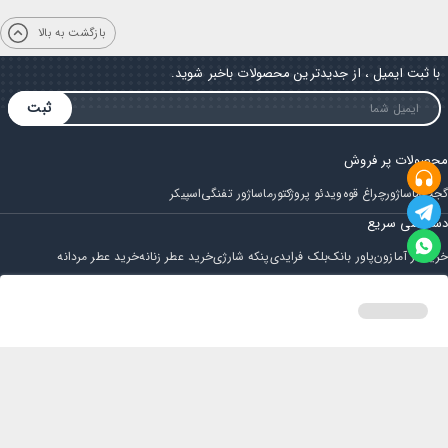
بازگشت به بالا
با ثبت ایمیل ، از جدیدترین محصولات باخبر شوید.
ثبت
محصولات پر فروش
گجت
ماساژور
چراغ قوه
ویدئو پروژکتور
ماساژور تفنگی
اسپیکر
دسترسی سریع
خرید از آمازون
پاور بانک
بلک فرایدی
پنکه شارژی
خرید عطر زنانه
خرید عطر مردانه
فروشگاه
مجله ایران بابا
حساب کاربری
قوانین و مقررات
سوالات متداول
خانه
دسته بندی
سبد خرید
پروفایل
تماس با ایران بابا
پشتیبانی همه روزه از ساعت 9 صبح الی 14
ایمیل : iraanbaba@gmail.com
دفتر پشتیبانی سفارشات : مشهد - چهارراه ستاری
شماره تماس: 02191307973
پیام در بله: 09052266722