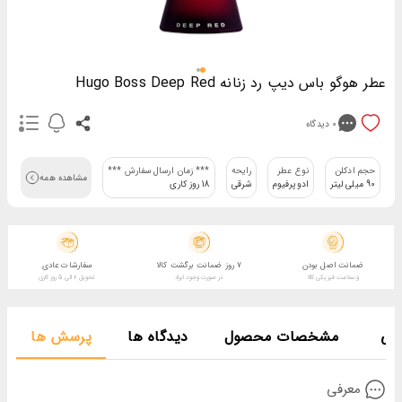
عطر هوگو باس دیپ رد زنانه Hugo Boss Deep Red
0
دیدگاه
حجم ادکلن
نوع عطر
رایحه
*** زمان ارسال سفارش ***
مشاهده همه
90 میلی لیتر
ادوپرفیوم
شرقی
18 روز کاری
ضمانت اصل بودن
7 روز ضمانت برگشت کالا
سفارشات عادی
و سلامت فیزیکی کالا
در صورت وجود ایراد
تحویل 2 الی 5 روز کاری
فی
مشخصات محصول
دیدگاه ها
پرسش ها
معرفی