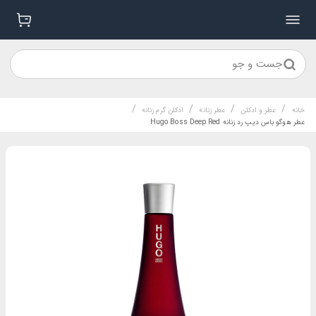
جست و جو
/
/
/
/
خانه
عطر و ادکلن
عطر زنانه
ادکلن گرم زنانه
عطر هوگو باس دیپ رد زنانه Hugo Boss Deep Red