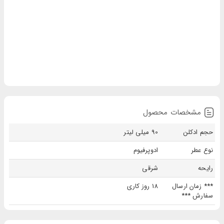
مشخصات محصول
حجم ادکلن
90 میلی لیتر
نوع عطر
ادوپرفیوم
رایحه
شرقی
*** زمان ارسال
18 روز کاری
سفارش ***