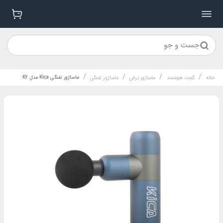
جست و جو
/
/
/
/
ماساژور تفنگی Kica مدل K2
خانه
گجت هوشمند
ماساژور برقی
ماساژور تفنگی