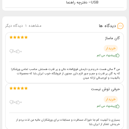
USB– دفترچه راهنما
سری تخت: کاربردی برای عموم قسمت‌های بدن از قبیل عظلات پشت و کمر
سری استوانه‌ای (سوزنی): مناسب برای بافت‌های عضلانی عمیق، مفاصل، نقاط حساس در طب سوزنی و
...
دیدگاه ها
مشاهده
1
دیدگاه دیگر
گان ماساژ
سری های این محصول توسط این 4 سری ماساژ می‌توانید استرس و گرفتگی را از عضلات و بافت‌های
عمیق و سطحی بدن خود آزاد کنید و آسودگی و آرامش را به عضلات هدیه دهید. در ادامه فیلم بررسی
خریدار
0
0
اختصاصی ماساژور تفنگی Kica K2 در استودیوی اختصاصی ایران بابا را مشاهده کنید.
پیشنهاد می کنم
من 4 سالی هست خریدم و دارمش فوق‌العاده عالی و پر قدرت هستش مناسب تمامی ورزشکارا
که یه گان پر قدرت و جم و جور لازم دارن ممنون از فروشگاه خوب ایران بابا که محصولات
باکیفیت و اورجینالی ارائه میدن
حرفی توش نیست
خریدار
0
0
پیشنهاد می کنم
بسیاری با کیفیت کم جا خوراک مسافرت و مسابقات برای ورزشکاران عالیه من لذت بردم از
خریدش تشکر از ایران بابا