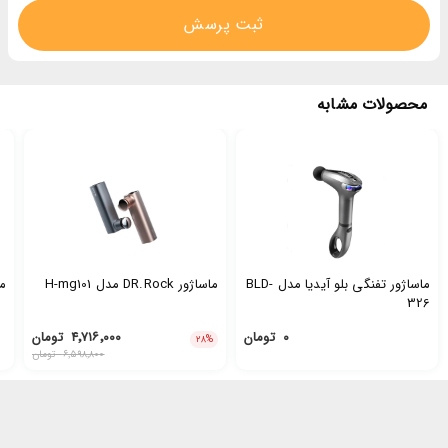
ثبت پرسش
محصولات مشابه
ماساژور تفنگی بلو آیدیا مدل BLD-
ماساژور DR.Rock مدل H-mg101
ماسا
326
۰
تومان
۴٬۷۱۶٬۰۰۰
تومان
۲۸
%
۶٬۵۹۸٬۸۰۰
تومان