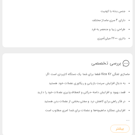
جنس بدنه با کیفیت
دارای 4 سری ماساژ مختلف
طراحی زیبا و منحصر به فرد
باتری 2200 میلی‌آمپری
بررسی تخصصی
ماساژور تفنگی Kica K2 قطعا برای شما یک دستگاه کاربردی است اگر:
به دنبال افزایش سرعت بازیابی و ریکاوری عضلات خود هستید
قصد بهبود و افزایش دامنه حرکتی و انعطاف‌پذیری عضلات خود را دارید
در فکر راهی برای کاهش درد و سفتی بخشی از عضلات بدن هستید
افزایش عملکرد ماهیچه‌ها و عضلات برای شما امری مطلوب است
...
این محصول به صورت اختصاصی در فروشگاه ایران بابا مورد بررسی قرار گرفته است.
ماساژ تراپی عضلات با ماساژور Kica مدل K2
بیشتر