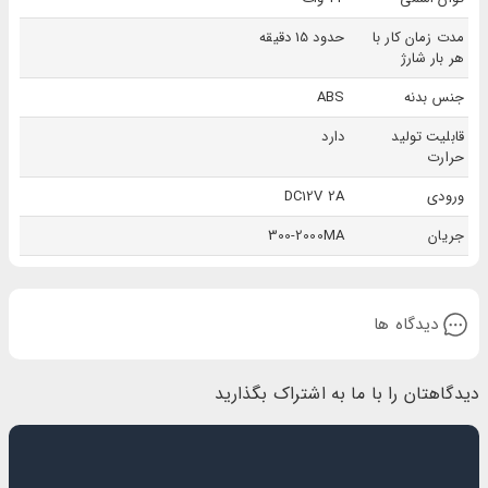
کاهش تنش: ماساژ می‌تواند به کاهش استرس و اضطراب کمک کند.
مدت زمان کار با
حدود 15 دقیقه
بهبود گردش خون: ماساژ می‌تواند به افزایش گردش خون در عضلات کمک کند، که می‌تواند به بهبود
هر بار شارژ
عملکرد کلی و بازیابی کمک کند.
جنس بدنه
ABS
افزایش انعطاف‌پذیری: ماساژ می‌تواند به افزایش دامنه حرکت در مفاصل کمک کند، که می‌تواند به
قابلیت تولید
دارد
بهبود توانایی حرکت شما کمک کند.
حرارت
در نهایت، می‌توان گفت که ماساژور کمر برند KIVISIN مدل ST1201A یک ابزار بسیار موثر و کارآمد برای
ورودی
DC12V 2A
بهبود عملکرد عضلات کمر و کاهش دردهای مرتبط با آن است. با استفاده منظم از این دستگاه، افراد
جریان
300-2000MA
می‌توانند بهبود قابل ملاحظه‌ای در وضعیت کمر خود تجربه کنند و از زندگی بدون درد و تنش لذت ببرند.
دیدگاه ها
دیدگاهتان را با ما به اشتراک بگذارید