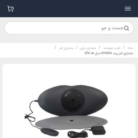
جست و جو
/
/
/
/
خانه
گجت هوشمند
ماساژور برقی
ماساژور کمر
ماساژور کمر برند KIVISIN مدل ST1201A