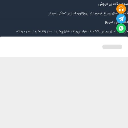
محصولات پر فروش
گجت
ماساژور
چراغ قوه
ویدئو پروژکتور
ماساژور تفنگی
اسپیکر
دسترسی سریع
خرید از آمازون
پاور بانک
بلک فرایدی
پنکه شارژی
خرید عطر زنانه
خرید عطر مردانه
فروشگاه
مجله ایران بابا
حساب کاربری
قوانین و مقررات
سوالات متداول
خانه
دسته بندی
سبد خرید
پروفایل
تماس با ایران بابا
پشتیبانی همه روزه از ساعت 9 صبح الی 14
ایمیل : iraanbaba@gmail.com
دفتر پشتیبانی سفارشات : مشهد - چهارراه ستاری
شماره تماس: 02191307973
پیام در بله: 09052266722