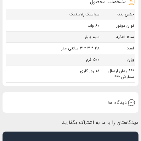
مشخصات محصول
جنس بدنه
سرامیک پلاستیک
توان موتور
60 وات
منبع تغذیه
سیم برق
ابعاد
28 * 3 * 3 سانتی متر
وزن
500 گرم
*** زمان ارسال
18 روز کاری
سفارش ***
دیدگاه ها
دیدگاهتان را با ما به اشتراک بگذارید