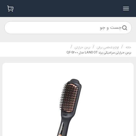
جست و جو
/
/
/
خانه
لوازم شخصی برقی
برس حرارتی
برس حرارتی سرامیکی برند LANDOT مدل QF-S200