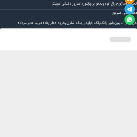
گجت
ماساژور
چراغ قوه
ویدئو پروژکتور
ماساژور تفنگی
اسپیکر
دسترسی سریع
خرید از آمازون
پاور بانک
بلک فرایدی
پنکه شارژی
خرید عطر زنانه
خرید عطر مردانه
فروشگاه
مجله ایران بابا
حساب کاربری
قوانین و مقررات
سوالات متداول
خانه
دسته بندی
سبد خرید
پروفایل
تماس با ایران بابا
اقلام همراه کیف پول لجر نانو ایکس[/caption]
پشتیبانی همه روزه از ساعت 9 صبح الی 14
ایمیل : iraanbaba@gmail.com
مرحله 1 - تنظیم رمز
دفتر پشتیبانی سفارشات : مشهد - چهارراه ستاری
شماره تماس: 02191307973
هنگامی که دستگاه را برای اولین‌بار روشن می‌کنید از شما می‌خواهد یک رمز 4 تا 8 رقمی تعیین کنید.
پیام در بله: 09052266722
مرحله 2 - یادداشت عبارت بازیابی (Seed Phrase)
در هنگام اولین بارگذاری دستگاه، به شما یک عبارت 24 کلمه‌ای خواهد داد که آن را یادداشت کنید و در
صورت گم‌شدن یا خراب شدن دستگاه می‌توانید دارایی خود را بازیابی کنید.
مرحله 3 - جفت کردن دستگاه با موبایل
با اتصال دستگاه به موبایل از طریق بلوتوث و به‌وسیله نرم‌افزار Ledger live mobile می‌توانید کیف
کلیه حقوق این سایت متعلق به فروشگاه ایران بابا می باشد.
پول لجر نانو ایکس را کنترل کنید.