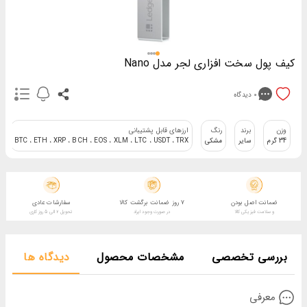
کیف پول سخت افزاری لجر مدل Nano
0
دیدگاه
وزن
برند
رنگ
ارزهای قابل پشتیبانی
34 گرم
سایر
مشکی
BTC ، ETH ، XRP ، BCH ، EOS ، XLM ، LTC ، USDT ، TRX
ضمانت اصل بودن
7 روز ضمانت برگشت کالا
سفارشات عادی
و سلامت فیزیکی کالا
در صورت وجود ایراد
تحویل 2 الی 5 روز کاری
بررسی تخصصی
مشخصات محصول
دیدگاه ها
معرفی