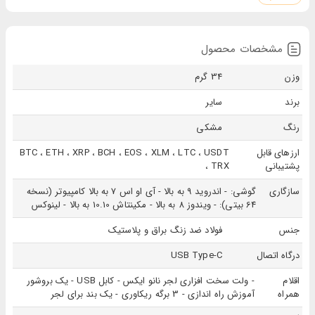
می‌برند. شرکت لجر (Ledger)، مستقر در پاریس فرانسه، در سال 2014 توسط هشت متخصص که دارای
پیش‌زمینه درباره رمز ارزها و کارآفرینی بودند تأسیس شد. مأموریت اصلی شرکت لجر تولید کیف
مشخصات محصول
پول‌های سخت افزاری است که کیف پول لجر نانو ایکس یکی از آن‌ها است. این شرکت توانسته است
وزن
34 گرم
با طراحی یک سیستم‌عامل خاص با نام BOLOS امنیت تولیداتش را بالا ببرد و در میان رقبایش موفق
برند
سایر
باشد. [caption id="attachment_2825" align="aligncenter" width="799"]
رنگ
مشکی
ارزهای قابل
BTC ، ETH ، XRP ، BCH ، EOS ، XLM ، LTC ، USDT
پشتیبانی
، TRX
سازگاری
گوشی: - اندروید 9 به بالا - آی او اس 7 به بالا کامپیوتر (نسخه
64 بیتی): - ویندوز 8 به بالا - مکینتاش 10.10 به بالا - لینوکس
جنس
فولاد ضد زنگ براق و پلاستیک
درگاه اتصال
USB Type-C
اقلام
- ولت سخت افزاری لجر نانو ایکس - کابل USB - یک بروشور
همراه
آموزش راه اندازی - 3 برگه ریکاوری - یک بند برای لجر