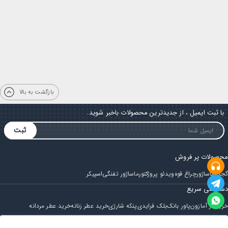
بازگشت به بالا
با ثبت ایمیل ، از جدیدترین محصولات باخبر شوید.
ثبت
محصولات پر فروش
گجت
ماساژور
چراغ قوه
ویدئو پروژکتور
ماساژور تفنگی
اسپیکر
دسترسی سریع
خرید از آمازون
پاور بانک
بلک فرایدی
پنکه شارژی
خرید عطر زنانه
خرید عطر مردانه
فروشگاه