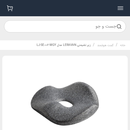
جست و جو
/
/
زیر نشیمنی LERAVAN مدل LJ-SE002-MGY
خانه
گجت هوشمند