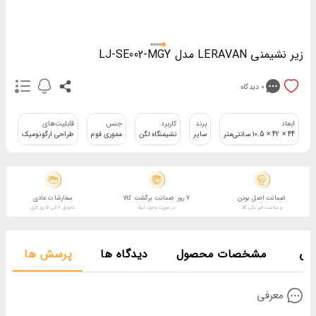
زیر نشیمنی LERAVAN مدل LJ-SE002-MGY
0
دیدگاه
ابعاد
برند
کاربرد
جنس
قابلیت‌های
جن
44 × 42 × 10.5 سانتی‌متر
سایر
نشیمنگاه لگن
مموری فوم
طراحی ارگونومیک
پل
ضمانت اصل بودن
7 روز ضمانت برگشت کالا
سفارشات عادی
و سلامت فیزیکی کالا
در صورت وجود ایراد
تحویل 2 الی 5 روز کاری
فی
مشخصات محصول
دیدگاه ها
پرسش ها
معرفی