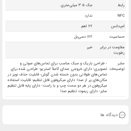
رابط
جک 3.5 میلی‌متری
NFC
ندارد
امپدانس
22 اهم
حساسیت
122 دسی‌بل
مقاومت در برابر
خیر
رطوبت
سایر
- طراحی باریک و سبک مناسب برای تماس‌های صوتی و
توضیحات
تصویری- دارای خروجی صدای کاملاً استریو- طراحی شده برای
تماس‌های طولانی بدون خسته شدن گوش- قابلیت حذف نویز در
مکان‌های پر از صدا- دارای میکروفون قابل تنظیم- قابلیت استفاده
میکروفون در هر دو سمت چپ و یا راست- دارای پایه قابل تنظیم
سایز- دارای ریموت تنظیم صدا
دیدگاه ها