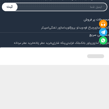
ثبت
محصولات پر فروش
گجت
ماساژور
چراغ قوه
ویدئو پروژکتور
ماساژور تفنگی
اسپیکر
دسترسی سریع
خرید از آمازون
پاور بانک
بلک فرایدی
پنکه شارژی
خرید عطر زنانه
خرید عطر مردانه
فروشگاه
مجله ایران بابا
حساب کاربری
قوانین و مقررات
سوالات متداول
خانه
دسته بندی
سبد خرید
پروفایل
تماس با ایران بابا
پشتیبانی همه روزه از ساعت 9 صبح الی 14
ایمیل : iraanbaba@gmail.com
دفتر پشتیبانی سفارشات : مشهد - چهارراه ستاری
شماره تماس: 02191307973
پیام در بله: 09052266722