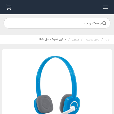
جست و جو
/
/
/
هدفون لاجیتک مدل H150
خانه
کالای دیجیتال
هدفون