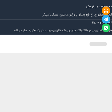
محصولات پر فروش
گجت
ماساژور
چراغ قوه
ویدئو پروژکتور
ماساژور تفنگی
اسپیکر
دسترسی سریع
خرید از آمازون
پاور بانک
بلک فرایدی
پنکه شارژی
خرید عطر زنانه
خرید عطر مردانه
فروشگاه
مجله ایران بابا
حساب کاربری
قوانین و مقررات
سوالات متداول
خانه
دسته بندی
سبد خرید
پروفایل
تماس با ایران بابا
پشتیبانی همه روزه از ساعت 9 صبح الی 14
ایمیل : iraanbaba@gmail.com
دفتر پشتیبانی سفارشات : مشهد - چهارراه ستاری
شماره تماس: 02191307973
پیام در بله: 09052266722