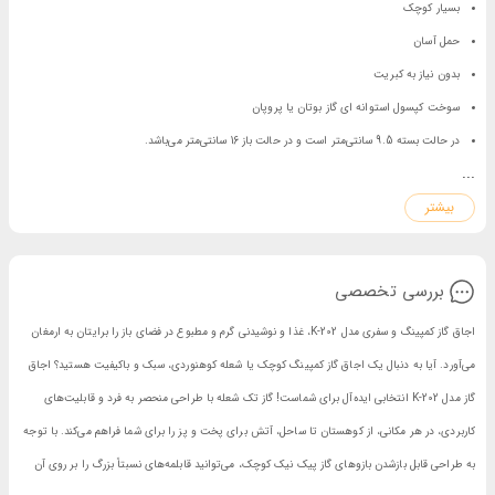
بسیار کوچک
حمل آسان
بدون نیاز به کبریت
سوخت کپسول استوانه ای گاز بوتان یا پروپان
در حالت بسته 9.5 سانتی‌متر است و در حالت باز 16 سانتی‌متر می‌باشد.
...
استفاده آسان
بیشتر
از آلیاژ آلومینیوم و فولاد ضد زنگ ساخته شده است.
دما و وزن بالا را می‌تواند، تحمل کند.
بررسی تخصصی
اجاق گاز کمپینگ و سفری مدل K-202، غذا و نوشیدنی گرم و مطبوع در فضای باز را برایتان به ارمغان
می‌آورد. آیا به دنبال یک اجاق گاز کمپینگ کوچک یا شعله کوهنوردی، سبک و باکیفیت هستید؟ اجاق
گاز مدل K-202 انتخابی ایده‌آل برای شماست! گاز تک شعله با طراحی منحصر به فرد و قابلیت‌های
کاربردی، در هر مکانی، از کوهستان تا ساحل، آتش برای پخت و پز را برای شما فراهم می‌کند. با توجه
به طراحی قابل بازشدن بازوهای گاز پیک نیک کوچک، می‌توانید قابلمه‌های نسبتاً بزرگ را بر روی آن