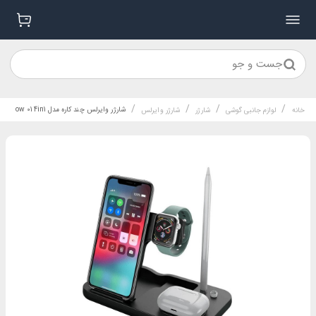
جست و جو
/
/
/
/
شارژر وایرلس چند کاره مدل ow 01 4in1
خانه
لوازم جانبی گوشی
شارژر
شارژر وایرلس