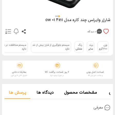
شارژر وایرلس چند کاره مدل ow 01 4in1
0
دیدگاه
وزن
برند
رنگ
سیستم جلوگیری از شارژ بیش از حد
سیستم محافظت در برابر ول
200 گرم
سایر
مشکی
دارد
دارد
ضمانت اصل بودن
7 روز ضمانت برگشت کالا
سفارشات عادی
و سلامت فیزیکی کالا
در صورت وجود ایراد
تحویل 2 الی 5 روز کاری
فی
مشخصات محصول
دیدگاه ها
پرسش ها
معرفی