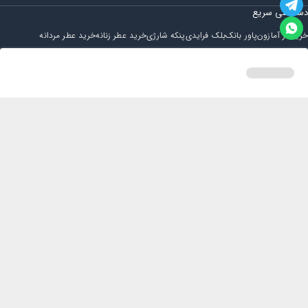
دسترسی سریع
خرید از آمازون
پاور بانک
بلک فرایدی
پنکه شارژی
خرید عطر زنانه
خرید عطر مردانه
فروشگاه
مجله ایران بابا
حساب کاربری
قوانین و مقررات
سوالات متداول
خانه
دسته بندی
سبد خرید
پروفایل
تماس با ایران بابا
پشتیبانی همه روزه از ساعت 9 صبح الی 14
ایمیل : iraanbaba@gmail.com
دفتر پشتیبانی سفارشات : مشهد - چهارراه ستاری
شماره تماس: 02191307973
پیام در بله: 09052266722
کلیه حقوق این سایت متعلق به فروشگاه ایران بابا می باشد.