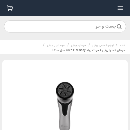
جست و جو
/
/
/
/
خانه
لوازم شخصی برقی
سوهان برقی
سوهان پا برقی
سوهان کف پا برقی 2 سرعته برند Own Harmony مدل CR2100