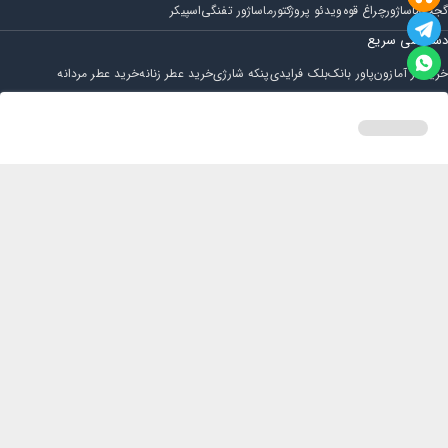
گجت
ماساژور
چراغ قوه
ویدئو پروژکتور
ماساژور تفنگی
اسپیکر
دسترسی سریع
خرید از آمازون
پاور بانک
بلک فرایدی
پنکه شارژی
خرید عطر زنانه
خرید عطر مردانه
فروشگاه
مجله ایران بابا
حساب کاربری
قوانین و مقررات
سوالات متداول
خانه
دسته بندی
سبد خرید
پروفایل
تماس با ایران بابا
پشتیبانی همه روزه از ساعت 9 صبح الی 14
ایمیل : iraanbaba@gmail.com
دفتر پشتیبانی سفارشات : مشهد - چهارراه ستاری
شماره تماس: 02191307973
پیام در بله: 09052266722
کلیه حقوق این سایت متعلق به فروشگاه ایران بابا می باشد.