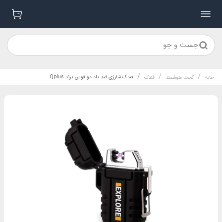
جست و جو
/
/
/
فندک شارژی ضد باد دو قوس برند Qplus
خانه
گجت هوشمند
فندک