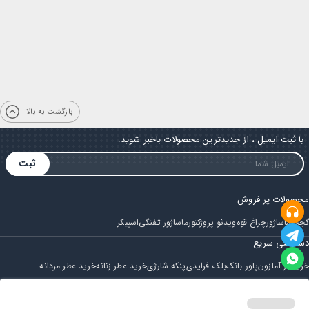
بازگشت به بالا
با ثبت ایمیل ، از جدیدترین محصولات باخبر شوید.
ثبت
محصولات پر فروش
گجت
ماساژور
چراغ قوه
ویدئو پروژکتور
ماساژور تفنگی
اسپیکر
دسترسی سریع
خرید از آمازون
پاور بانک
بلک فرایدی
پنکه شارژی
خرید عطر زنانه
خرید عطر مردانه
فروشگاه