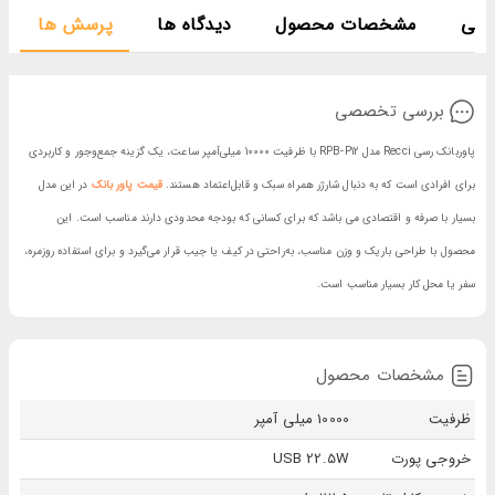
صصی
مشخصات محصول
دیدگاه ها
پرسش ها
بررسی تخصصی
پاوربانک رسی Recci مدل RPB-P12 با ظرفیت 10000 میلی‌آمپر ساعت، یک گزینه جمع‌وجور و کاربردی
برای افرادی است که به دنبال شارژر همراه سبک و قابل‌اعتماد هستند.
قیمت پاور بانک
در این مدل
بسیار با صرفه و اقتصادی می باشد که برای کسانی که بودجه محدودی دارند مناسب است. این
محصول با طراحی باریک و وزن مناسب، به‌راحتی در کیف یا جیب قرار می‌گیرد و برای استفاده روزمره،
سفر یا محل کار بسیار مناسب است.
مشخصات محصول
ظرفیت
10000 میلی آمپر
خروجی پورت
USB 22.5W