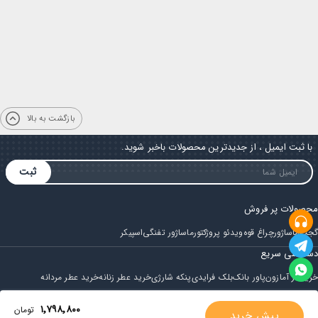
بازگشت به بالا
با ثبت ایمیل ، از جدیدترین محصولات باخبر شوید.
ثبت
محصولات پر فروش
گجت
ماساژور
چراغ قوه
ویدئو پروژکتور
ماساژور تفنگی
اسپیکر
دسترسی سریع
خرید از آمازون
پاور بانک
بلک فرایدی
پنکه شارژی
خرید عطر زنانه
خرید عطر مردانه
فروشگاه
۱٬۷۹۸٬۸۰۰
تومان
پیش خرید