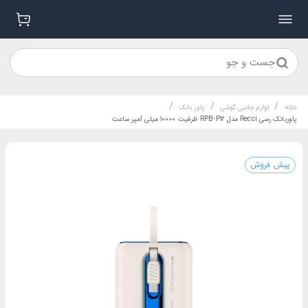
جست و جو
/
/
/
خانه
لوازم جانبی گوشی
پاور بانک
پاوربانک رسی Recci مدل RPB-P12 ظرفیت 10000 میلی آمپر ساعت
پیش فروش