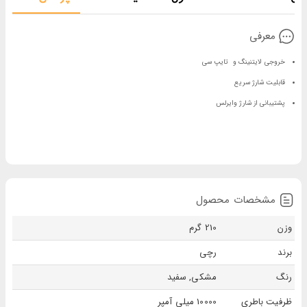
معرفی
خروجی لایتنینگ و تایپ سی
قابلیت شارژ سریع
پشتیبانی از شارژ وایرلس
مشخصات محصول
وزن
210 گرم
برند
رچی
رنگ
مشکی, سفید
ظرفیت باطری
10000 میلی آمپر