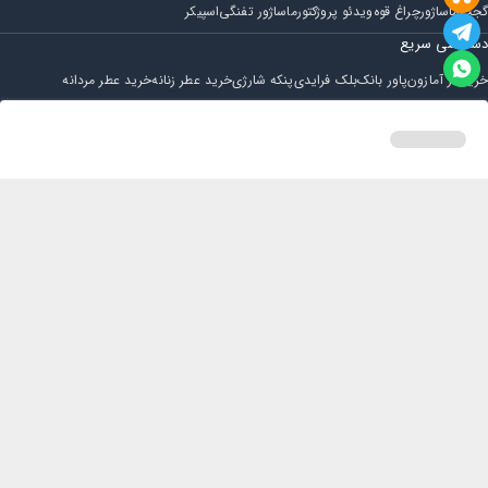
گجت
ماساژور
چراغ قوه
ویدئو پروژکتور
ماساژور تفنگی
اسپیکر
دسترسی سریع
خرید از آمازون
پاور بانک
بلک فرایدی
پنکه شارژی
خرید عطر زنانه
خرید عطر مردانه
فروشگاه
مجله ایران بابا
حساب کاربری
قوانین و مقررات
سوالات متداول
خانه
دسته بندی
سبد خرید
پروفایل
تماس با ایران بابا
پشتیبانی همه روزه از ساعت 9 صبح الی 14
ایمیل : iraanbaba@gmail.com
دفتر پشتیبانی سفارشات : مشهد - چهارراه ستاری
شماره تماس: 02191307973
پیام در بله: 09052266722
کلیه حقوق این سایت متعلق به فروشگاه ایران بابا می باشد.