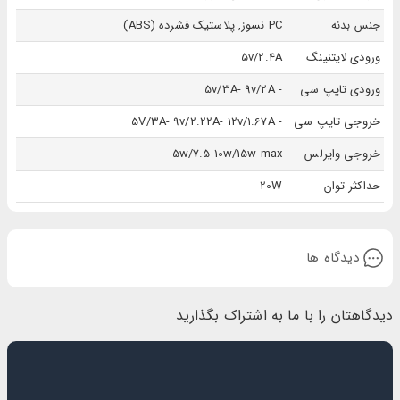
جنس بدنه
PC نسوز, پلاستیک فشرده (ABS)
ورودی لایتنینگ
5v/2.4A
ورودی تایپ سی
- 5v/3A- 9v/2A
خروجی تایپ سی
- 5V/3A- 9v/2.22A- 12v/1.67A
خروجی وایرلس
5w/7.5 10w/15w max
حداکثر توان
20W
دیدگاه ها
دیدگاهتان را با ما به اشتراک بگذارید