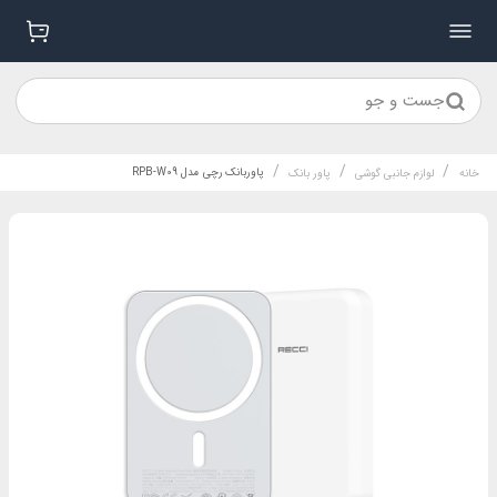
جست و جو
/
/
/
پاوربانک رچی مدل RPB-W09
خانه
لوازم جانبی گوشی
پاور بانک