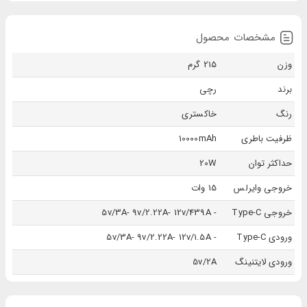
مشخصات محصول
وزن
215 گرم
برند
رچی
رنگ
خاکستری
ظرفیت باطری
10000mAh
حداکثر توان
20W
خروجی وایرلس
15 وات
خروجی Type-C
- 5v/3A- 9v/2.22A- 12v/439A
ورودی Type-C
- 5v/3A- 9v/2.22A- 12v/1.5A
ورودی لایتنینگ
5v/2A