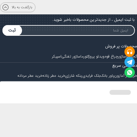
بازگشت به بالا
با ثبت ایمیل ، از جدیدترین محصولات باخبر شوید.
ثبت
محصولات پر فروش
گجت
ماساژور
چراغ قوه
ویدئو پروژکتور
ماساژور تفنگی
اسپیکر
دسترسی سریع
خرید از آمازون
پاور بانک
بلک فرایدی
پنکه شارژی
خرید عطر زنانه
خرید عطر مردانه
فروشگاه
مجله ایران بابا
حساب کاربری
قوانین و مقررات
سوالات متداول
خانه
دسته بندی
سبد خرید
پروفایل
تماس با ایران بابا
پشتیبانی همه روزه از ساعت 9 صبح الی 14
ایمیل : iraanbaba@gmail.com
دفتر پشتیبانی سفارشات : مشهد - چهارراه ستاری
شماره تماس: 02191307973
پیام در بله: 09052266722