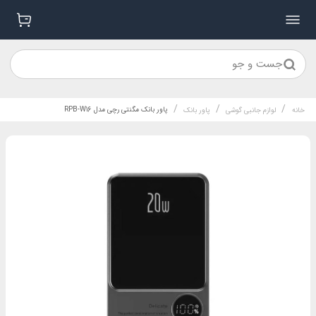
جست و جو
/
/
/
پاور بانک مگنتی رچی مدل RPB-W16
خانه
لوازم جانبی گوشی
پاور بانک