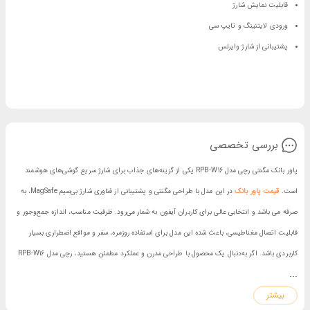
قابلیت نمایش شارژ
ورودی لایتنینگ و تایپ سی
پشتیبانی از شارژ وایرلس
بررسی تخصصی
پاور بانک مگنتی رچی مدل RPB-W16 یکی از گزینه‌های جذاب برای شارژ سریع گوشی‌های هوشمند
است.
قیمت پاور بانک
در این مدل با طراحی مگنتی و پشتیبانی از فناوری شارژ بی‌سیم MagSafe، به
صرفه می باشد و انتخابی عالی برای کاربران آیفون به شمار می‌رود. ظرفیت مناسب، اندازه جمع‌وجور و
قابلیت اتصال مغناطیسی، باعث شده این مدل برای استفاده روزمره، سفر و مواقع اضطراری بسیار
کاربردی باشد. اگر به‌دنبال یک محصول با طراحی مدرن و عملکرد مطمئن هستید، رچی مدل RPB-W16
...
نسبت به امکاناتی که ارائه می‌دهد، کاملاً کاربردی است.
بیشتر