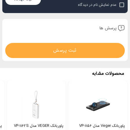
1 Star
2 Stars
3 Stars
4 Stars
5 Stars
عدم نمایش نام در دیدگاه
پرسش ها
ثبت پرسش
محصولات مشابه
پاوربانک Veger مدل VP-1156
پاوربانک VEGER مدل VP-1162S
پا