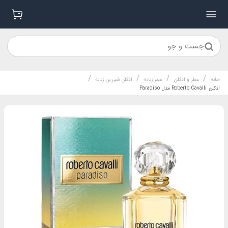
جست و جو
/
/
/
/
خانه
عطر و ادکلن
عطر زنانه
ادکلن شیرین زنانه
ادکلن Roberto Cavalli مدل Paradiso