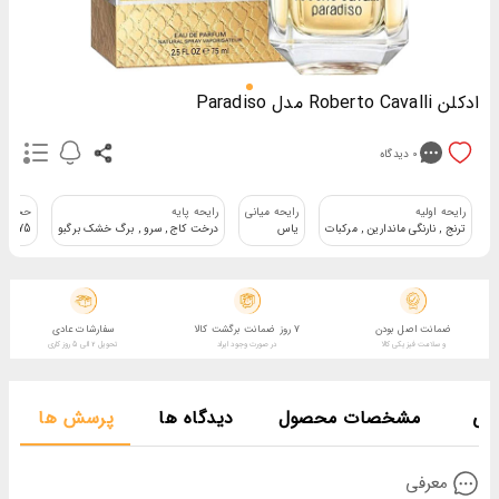
ادکلن Roberto Cavalli مدل Paradiso
0
دیدگاه
رایحه اولیه
رایحه میانی
رایحه پایه
حجم اد
ترنج , نارنگی ماندارین , مرکبات
یاس
درخت کاج , سرو , برگ خشک برگبو
75 میلی لیتر
ضمانت اصل بودن
7 روز ضمانت برگشت کالا
سفارشات عادی
و سلامت فیزیکی کالا
در صورت وجود ایراد
تحویل 2 الی 5 روز کاری
فی
مشخصات محصول
دیدگاه ها
پرسش ها
معرفی