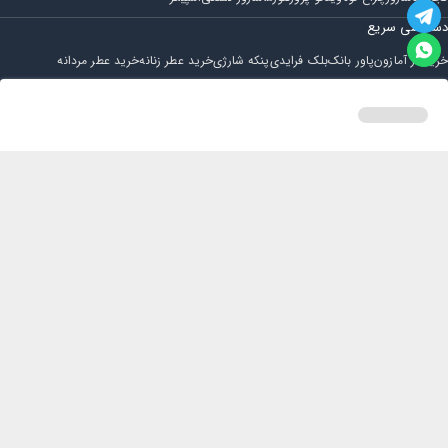
دسترسی سریع
خرید از آمازون
پاور بانک
بلک فرایدی
پنکه شارژی
خرید عطر زنانه
خرید عطر مردانه
فروشگاه
مجله ایران بابا
حساب کاربری
قوانین و مقررات
سوالات متداول
خانه
دسته بندی
سبد خرید
پروفایل
تماس با ایران بابا
پشتیبانی همه روزه از ساعت 9 صبح الی 14
ایمیل : iraanbaba@gmail.com
دفتر پشتیبانی سفارشات : مشهد - چهارراه ستاری
شماره تماس: 02191307973
پیام در بله: 09052266722
کلیه حقوق این سایت متعلق به فروشگاه ایران بابا می باشد.