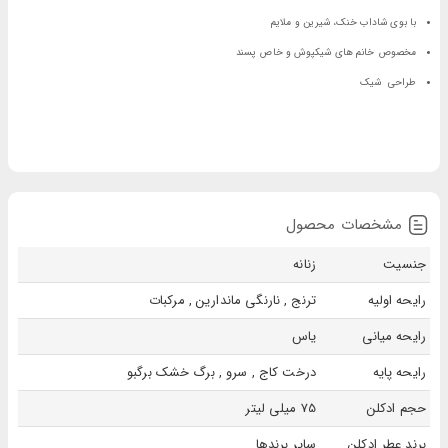
با بوی شاداب خنک، شیرین و ملایم
مخصوص خانم های شیکپوش و خاص پسند
طراحی شیک
مشخصات محصول
جنسیت
زنانه
رایحه اولیه
ترنج , نارنگی ماندارین , مرکبات
رایحه میانی
یاس
رایحه پایه
درخت کاج , سرو , برگ خشک برگبو
حجم ادکلن
75 میلی لیتر
برند عطر ادکلن
سایر برندها