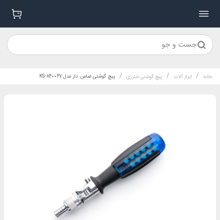
جست و جو
/
/
/
پیچ گوشتی ضامن دار مدل KS-840047
خانه
ابزار آلات
پیچ گوشتی شارژی