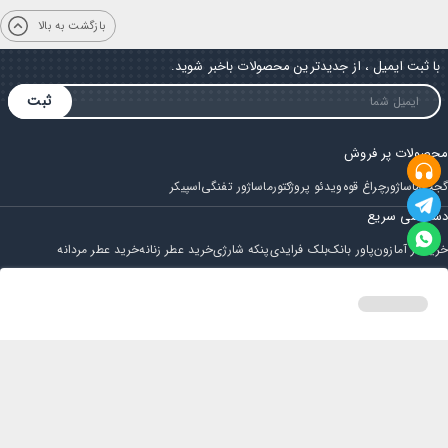
بازگشت به بالا
با ثبت ایمیل ، از جدیدترین محصولات باخبر شوید.
ثبت
محصولات پر فروش
گجت
ماساژور
چراغ قوه
ویدئو پروژکتور
ماساژور تفنگی
اسپیکر
دسترسی سریع
خرید از آمازون
پاور بانک
بلک فرایدی
پنکه شارژی
خرید عطر زنانه
خرید عطر مردانه
فروشگاه
مجله ایران بابا
حساب کاربری
قوانین و مقررات
سوالات متداول
خانه
دسته بندی
سبد خرید
پروفایل
تماس با ایران بابا
پشتیبانی همه روزه از ساعت 9 صبح الی 14
ایمیل : iraanbaba@gmail.com
دفتر پشتیبانی سفارشات : مشهد - چهارراه ستاری
شماره تماس: 02191307973
پیام در بله: 09052266722