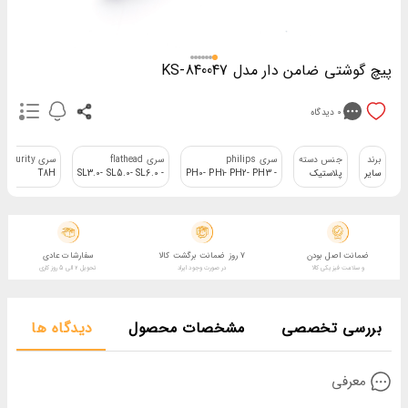
پیچ گوشتی ضامن دار مدل KS-840047
0
دیدگاه
برند
جنس دسته
سری philips
سری flathead
سری TOrx security
سایر
پلاستیک
- PH0- PH1- PH2- PH3
- SL3.0- SL5.0- SL6.0
T8H
ضمانت اصل بودن
7 روز ضمانت برگشت کالا
سفارشات عادی
و سلامت فیزیکی کالا
در صورت وجود ایراد
تحویل 2 الی 5 روز کاری
بررسی تخصصی
مشخصات محصول
دیدگاه ها
معرفی