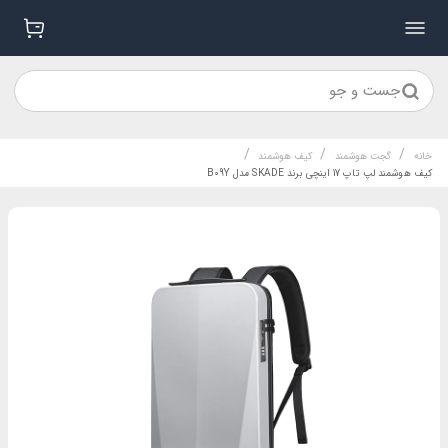
جست و جو
/
/
/
خانه
گجت هوشمند
کیف هوشمند
کیف هوشمند لپ تاپ 17 اینچی برند SKADE مدل B09Y