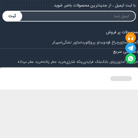
با ثبت ایمیل ، از جدیدترین محصولات باخبر شوید.
ثبت
محصولات پر فروش
گجت
ماساژور
چراغ قوه
ویدئو پروژکتور
ماساژور تفنگی
اسپیکر
دسترسی سریع
خرید از آمازون
پاور بانک
بلک فرایدی
پنکه شارژی
خرید عطر زنانه
خرید عطر مردانه
فروشگاه
مجله ایران بابا
حساب کاربری
قوانین و مقررات
سوالات متداول
خانه
دسته بندی
سبد خرید
پروفایل
تماس با ایران بابا
پشتیبانی همه روزه از ساعت 9 صبح الی 14
ایمیل : iraanbaba@gmail.com
دفتر پشتیبانی سفارشات : مشهد - چهارراه ستاری
شماره تماس: 02191307973
پیام در بله: 09052266722