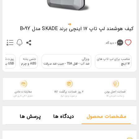
کیف هوشمند لپ تاپ 17 اینچی برند SKADE مدل B09Y
0
دیدگاه
مناسب برای لپ تاپ های
ويژگی
جنس بدنه
پورت شارژ
17 اینچ
ضد آب - قفل TSA - جیب ضد سرقت
ABS و چرم
USB برای شارژ گوشی همراه در حین حرکت
ضمانت اصل بودن
7 روز ضمانت برگشت کالا
سفارشات عادی
و سلامت فیزیکی کالا
در صورت وجود ایراد
تحویل 2 الی 5 روز کاری
مشخصات محصول
دیدگاه ها
پرسش ها