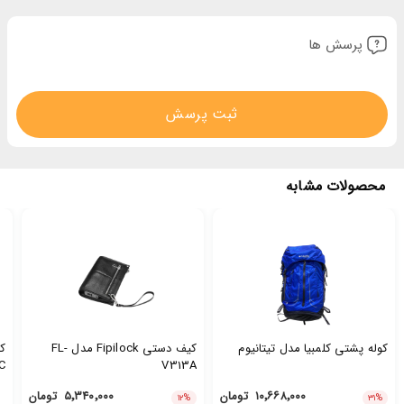
پرسش ها
ثبت پرسش
محصولات مشابه
کوله پشتی کلمبیا مدل تیتانیوم
کیف دستی Fipilock مدل FL-
C
V313A
۱۰٬۶۶۸٬۰۰۰
تومان
۵٬۳۴۰٬۰۰۰
تومان
۱۲
%
۳۱
%