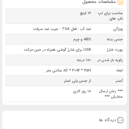
مشخصات محصول
مناسب برای لپ
17 اینچ
تاپ های
ويژگی
ضد آب - قفل TSA - جیب ضد سرقت
جنس بدنه
ABS و چرم
پورت شارژ
USB برای شارژ گوشی همراه در حین حرکت
زاویه باز شدن در
180 درجه
ابعاد
8D * 30W * 45H سانتی متر
آستر
از جنس پلی استر
*** زمان ارسال
18 روز کاری
سفارش ***
دیدگاه ها